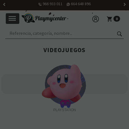
966 933 011
664 648 896
0
VIDEOJUEGOS
PLAYSTATION