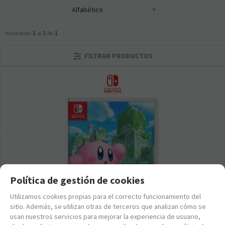
mostrando
1
al
1
de
1
FILTRAR PRODUCTOS
Política de gestión de cookies
Utilizamos cookies propias para el correcto funcionamiento del
sitio. Además, se utilizan otras de terceros que analizan cómo se
usan nuestros servicios para mejorar la experiencia de usuario,