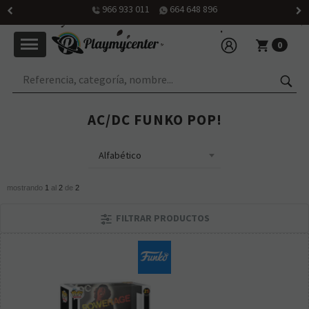
966 933 011
664 648 896
0
AC/DC FUNKO POP!
mostrando
1
al
2
de
2
FILTRAR PRODUCTOS