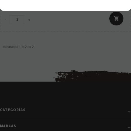
39,95
€
21.00%
IVA incluido
-
+
mostrando
1
al
2
de
2
CATEGORÍAS
MARCAS