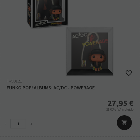
FK90121
FUNKO POP! ALBUMS: AC/DC - POWERAGE
27,95
€
21.00%
IVA incluido
-
+