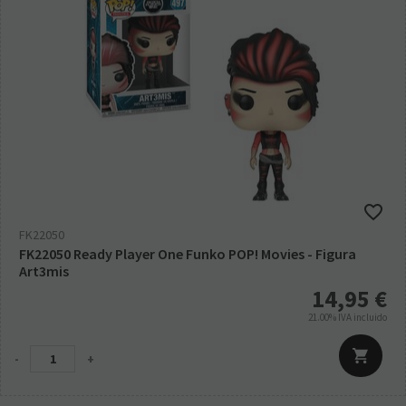
FK22050
FK22050 Ready Player One Funko POP! Movies - Figura
Art3mis
14,95
€
21.00%
IVA incluido
-
+