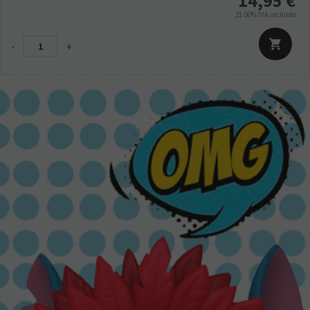
14,95
€
21.00%
IVA incluido
-
+