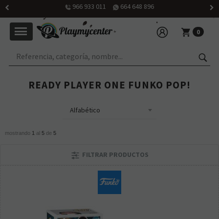
966 933 011
664 648 896
0
READY PLAYER ONE FUNKO POP!
mostrando
1
al
5
de
5
FILTRAR PRODUCTOS