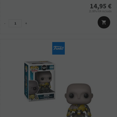
14,95
€
21.00%
IVA incluido
-
+