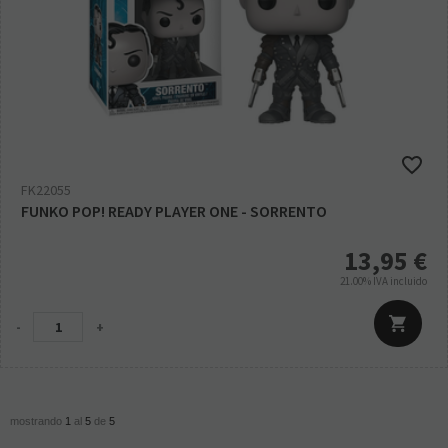
FK22055
FUNKO POP! READY PLAYER ONE - SORRENTO
13,95
€
21.00%
IVA incluido
-
+
mostrando
1
al
5
de
5