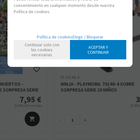
consentimiento en cualquier momento desde nuestra
Política de cookies.
Política de cookies
Elegir / Bloquear
Continuar solo con
ACEPTAR Y
las cookies
CONTINUAR
necesarias
PL70148-4
 MUERTOS -
NINJA - PLAYMOBIL 70148-4 SOBRE
E SORPRESA SERIE
SORPRESA SERIE 20 NIÑOS
7,95
€
3
21.00%
IVA incluido
21.00
-
+