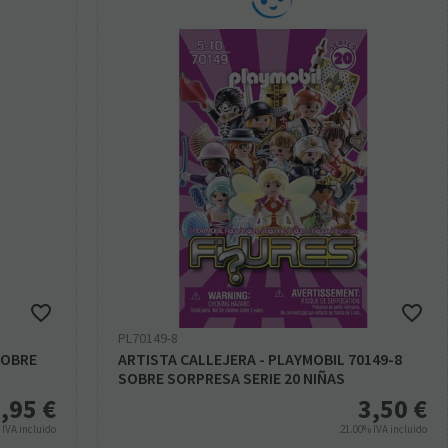
PL70149-8
SOBRE
ARTISTA CALLEJERA - PLAYMOBIL 70149-8
SOBRE SORPRESA SERIE 20 NIÑAS
,95
€
3,50
€
%
IVA incluido
21.00%
IVA incluido