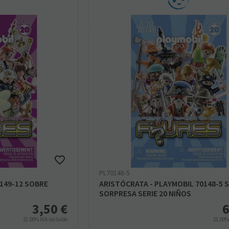
PL70148-5
149-12 SOBRE
ARISTÓCRATA - PLAYMOBIL 70148-5 
S
SORPRESA SERIE 20 NIÑOS
3,50
€
6
21.00%
IVA incluido
21.00