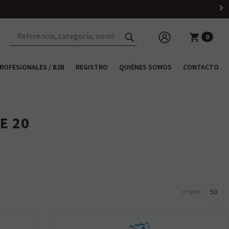
 h
0
ROFESIONALES / B2B
REGISTRO
QUIÉNES SOMOS
CONTACTO
E 20
nº prod.