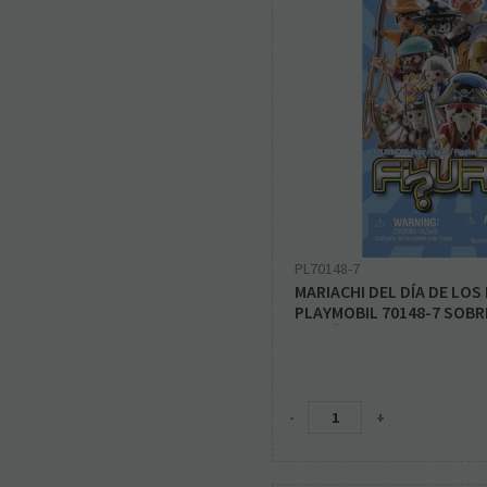
PL70148-7
MARIACHI DEL DÍA DE LOS
PLAYMOBIL 70148-7 SOBR
20 NIÑOS
-
+