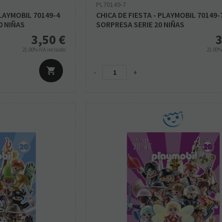
PL70149-7
LAYMOBIL 70149-4
CHICA DE FIESTA - PLAYMOBIL 70149
0 NIÑAS
SORPRESA SERIE 20 NIÑAS
3,50
€
3
21.00%
IVA incluido
21.00
-
+