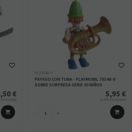
PL70148-9
PAYASO CON TUBA - PLAYMOBIL 70148-9
SOBRE SORPRESA SERIE 20 NIÑOS
,50
€
5,95
€
%
IVA incluido
21.00%
IVA incluido
-
+