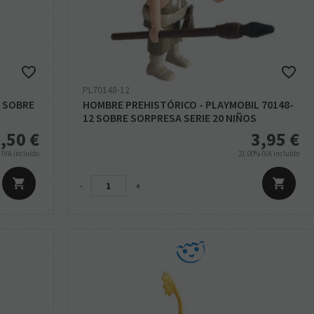
PL70148-12
1 SOBRE
HOMBRE PREHISTÓRICO - PLAYMOBIL 70148-
12 SOBRE SORPRESA SERIE 20 NIÑOS
,50
€
3,95
€
%
IVA incluido
21.00%
IVA incluido
-
+