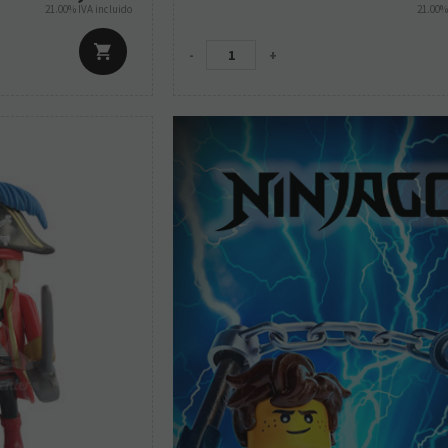
21.00%
IVA incluido
21.00
-
+