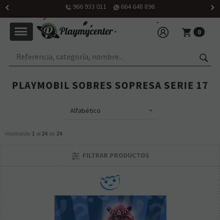
Horario: martes a viernes de 10h30 a 14h y de 16h30 a 20h; sábado
de 10h30 a 14 h
0
PLAYMOBIL SOBRES SOPRESA SERIE 17
mostrando
1
al
24
de
24
FILTRAR PRODUCTOS