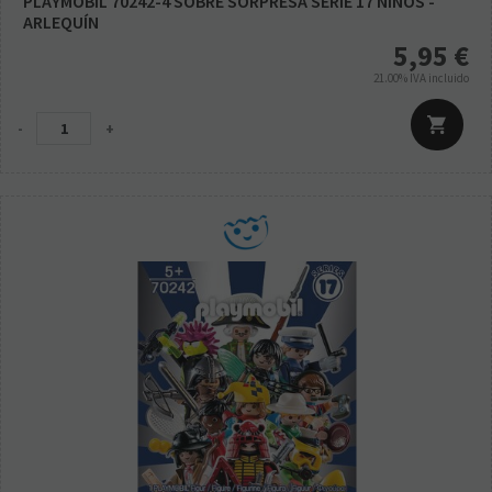
PLAYMOBIL 70242-4 SOBRE SORPRESA SERIE 17 NIÑOS -
ARLEQUÍN
5,95
€
21.00%
IVA incluido
-
+