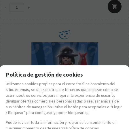
-
+
Política de gestión de cookies
Utilizamos cookies propias para el correcto funcionamiento del
sitio. Además, se utilizan otras de terceros que analizan cómo se
usan nuestros servicios para mejorar la experiencia de usuario,
divulgar ofertas comerciales personalizadas o realizar análisis de
sus hábitos de navegación. Pulse el botón para aceptarlas o “Elegir
/ Bloquear” para configurar y poder bloquearlas.
Puede revisar toda la información y retirar su consentimiento en
cualquier momento desde nuestra Política de cookies.