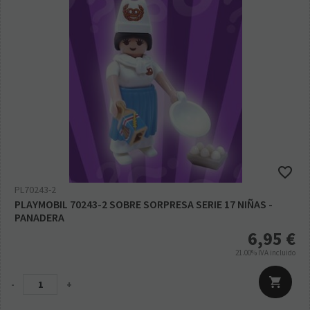
PL70243-2
PLAYMOBIL 70243-2 SOBRE SORPRESA SERIE 17 NIÑAS -
PANADERA
6,95
€
21.00%
IVA incluido
-
+