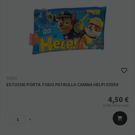
53559
ESTUCHE PORTA TODO PATRULLA CANINA HELP! 53559
4,50
€
21.00%
IVA incluido
-
+