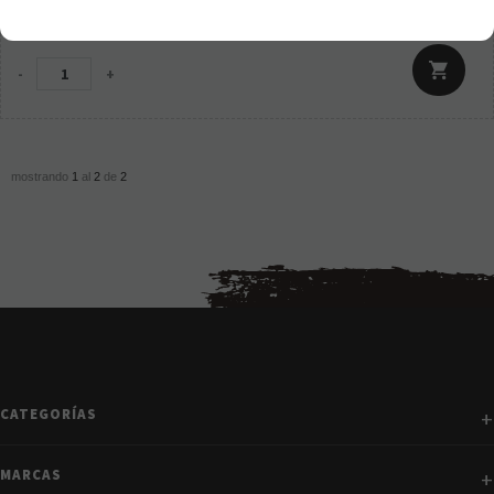
12,95
€
21.00%
IVA incluido
-
+
mostrando
1
al
2
de
2
CATEGORÍAS
MARCAS