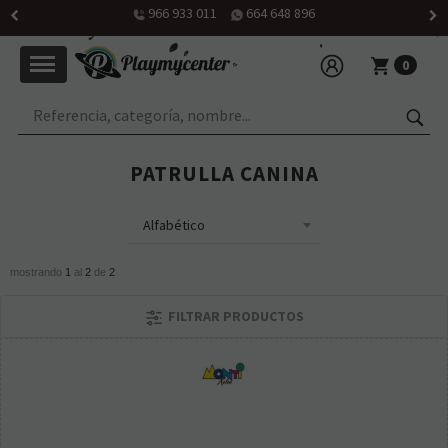
966 933 011
664 648 896
0
PATRULLA CANINA
mostrando
1
al
2
de
2
FILTRAR PRODUCTOS