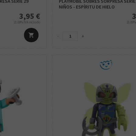
ESA SERIE 29
PLAYMOBIL SOBRES SORPRESA SERIE
NIÑOS - ESPÍRITU DE HIELO
3,95
€
3
21.00%
IVA incluido
21.00
-
+