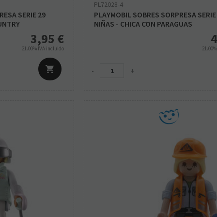
PL72028-4
ESA SERIE 29
PLAYMOBIL SOBRES SORPRESA SERIE
OUNTRY
NIÑAS - CHICA CON PARAGUAS
3,95
€
4
21.00%
IVA incluido
21.00
-
+