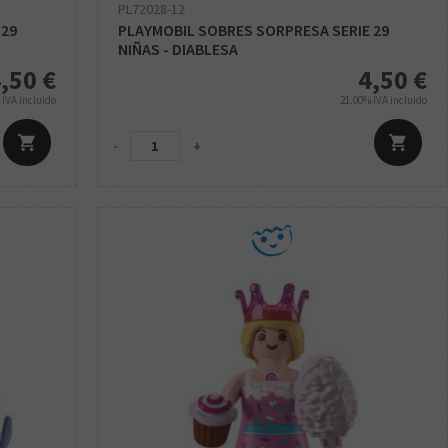
PL72028-12
 29
PLAYMOBIL SOBRES SORPRESA SERIE 29
NIÑAS - DIABLESA
,50
€
4,50
€
%
IVA incluido
21.00%
IVA incluido
-
+