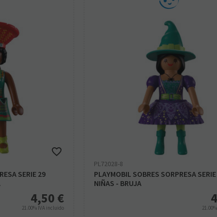
PL72028-8
ESA SERIE 29
PLAYMOBIL SOBRES SORPRESA SERIE
A
NIÑAS - BRUJA
4,50
€
4
21.00%
IVA incluido
21.00