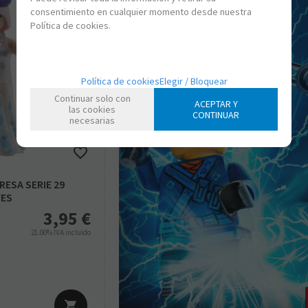
consentimiento en cualquier momento desde nuestra
Política de cookies.
Política de cookies
Elegir / Bloquear
Continuar solo con
ACEPTAR Y
las cookies
CONTINUAR
necesarias
ESA SERIE 29
VES
3,95
€
21.00%
IVA incluido