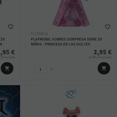
PL72028-11
 29
PLAYMOBIL SOBRES SORPRESA SERIE 29
ÓN
NIÑAS - PRINCESA DE LAS DULCES
,95
€
3,95
€
%
IVA incluido
21.00%
IVA incluido
-
+