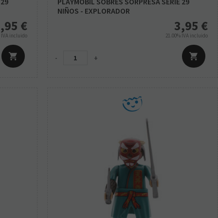
 29
PLAYMOBIL SOBRES SORPRESA SERIE 29
NIÑOS - EXPLORADOR
,95
€
3,95
€
%
IVA incluido
21.00%
IVA incluido
-
+