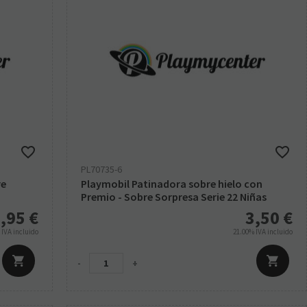
PL70735-6
re
Playmobil Patinadora sobre hielo con
Premio - Sobre Sorpresa Serie 22 Niñas
,95
€
3,50
€
%
IVA incluido
21.00%
IVA incluido
-
+