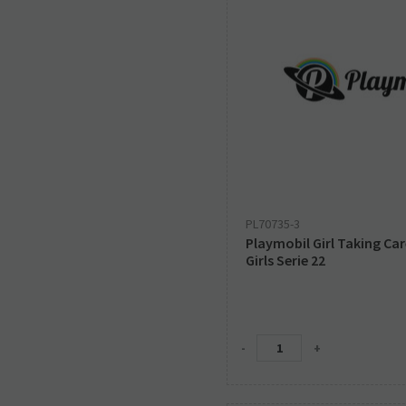
PL70735-3
Playmobil Girl Taking Care
Girls Serie 22
-
+