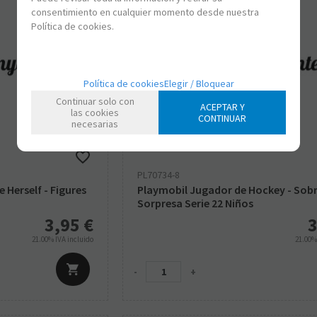
consentimiento en cualquier momento desde nuestra
Política de cookies.
Política de cookies
Elegir / Bloquear
Continuar solo con
ACEPTAR Y
las cookies
CONTINUAR
necesarias
PL70734-8
 Herself - Figures
Playmobil Jugador de Hockey - Sob
Sorpresa Serie 22 Niños
3,95
€
3
21.00%
IVA incluido
21.00
-
+