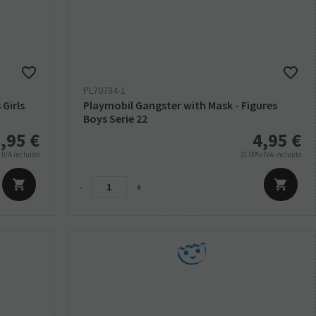
PL70734-1
 Girls
Playmobil Gangster with Mask - Figures
Boys Serie 22
,95
€
4,95
€
%
IVA incluido
21.00%
IVA incluido
-
+