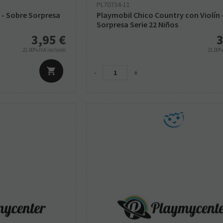
PL70734-11
 - Sobre Sorpresa
Playmobil Chico Country con Violín 
Sorpresa Serie 22 Niños
3,95
€
3
21.00%
IVA incluido
21.00
-
+