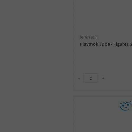
PL70735-8
Playmobil Doe - Figures Gi
-
+