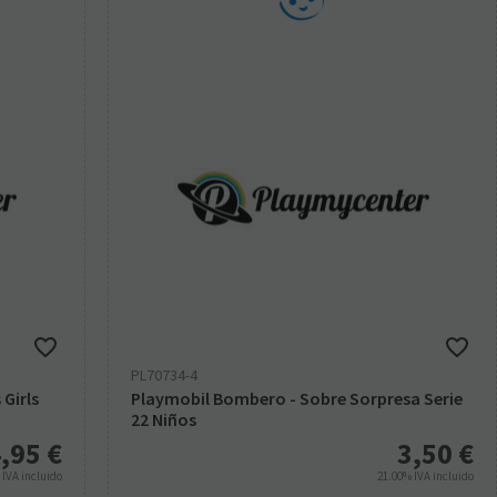
PL70734-4
 Girls
Playmobil Bombero - Sobre Sorpresa Serie
22 Niños
,95
€
3,50
€
%
IVA incluido
21.00%
IVA incluido