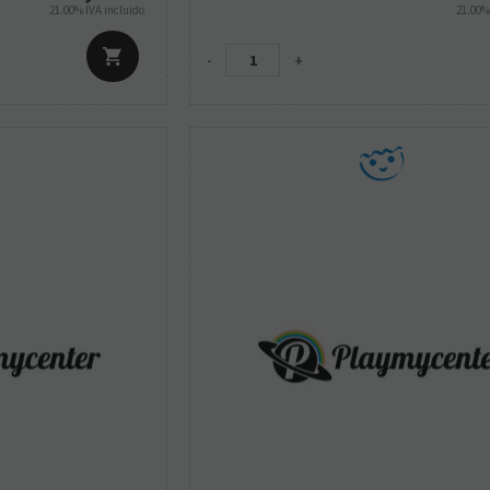
21.00%
IVA incluido
21.00
-
+