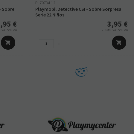
PL70734-12
- Sobre
Playmobil Detective CSI - Sobre Sorpresa
Serie 22 Niños
,95
€
3,95
€
%
IVA incluido
21.00%
IVA incluido
-
+