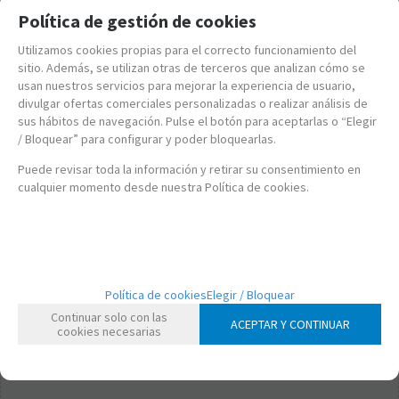
Política de gestión de cookies
Utilizamos cookies propias para el correcto funcionamiento del
sitio. Además, se utilizan otras de terceros que analizan cómo se
usan nuestros servicios para mejorar la experiencia de usuario,
divulgar ofertas comerciales personalizadas o realizar análisis de
sus hábitos de navegación. Pulse el botón para aceptarlas o “Elegir
/ Bloquear” para configurar y poder bloquearlas.
Puede revisar toda la información y retirar su consentimiento en
cualquier momento desde nuestra Política de cookies.
LE76996
Política de cookies
Elegir / Bloquear
LEGO SONIC - ROBOT GUARDIÁN DE KNUKLES
Continuar solo con las
ACEPTAR Y CONTINUAR
cookies necesarias
34,95
€
21.00%
IVA incluido