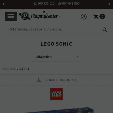
966 933 011
664 648 896
0
LEGO SONIC
mostrando
1
al
2
de
2
FILTRAR PRODUCTOS