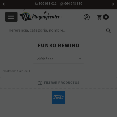
966 933 011
664 648 896
0
FUNKO REWIND
mostrando
1
al
1
de
1
FILTRAR PRODUCTOS