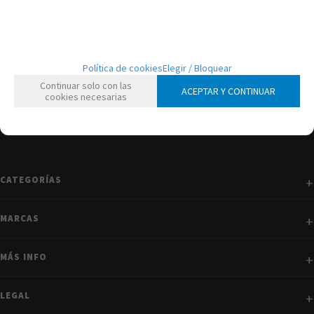
mostrando
1
al
1
de
1
Política de cookies
Elegir / Bloquear
Continuar solo con las
ACEPTAR Y CONTINUAR
cookies necesarias
CATEGORÍAS
MARCAS
MÁS INFO
LEGAL