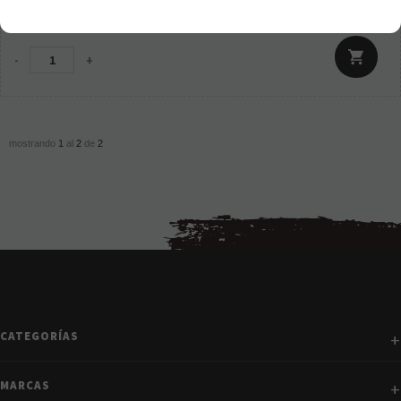
3,50
€
21.00%
IVA incluido
-
+
mostrando
1
al
2
de
2
CATEGORÍAS
MARCAS