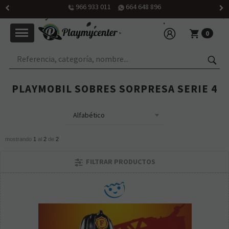
966 933 011
664 648 896
0
PLAYMOBIL SOBRES SORPRESA SERIE 4
mostrando
1
al
2
de
2
FILTRAR PRODUCTOS