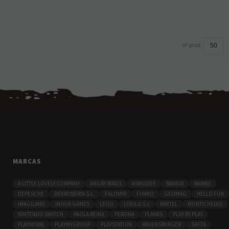
nº prod.
MARCAS
A LITTLE LOVELY COMPANY
ANGRY BIRDS
ASMODEE
BANDAI
BARBIE
DEPESCHE
DEVIR IBERIA S.L.
FALOMIR
FUNKO
GEOMAG
HELLO FUN
IMAGILAND
INOUA GAMES
LEGO
LÚDILO S.L
MATTEL
MONTICHELVO
NINTENDO SWITCH
PAOLA REINA
PERONA
PLAKKS
PLAY BY PLAY
PLAYMOBIL
PLAYMYGROUP
PLAYSTATION
RAVENSBURGER
SAFTA