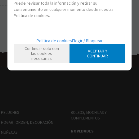
Puede revisar toda la información y retirar su
consentimiento en cualquier momento desde nuestra
Política de cookies.
Política de cookies
Elegir / Bloquear
Continuar solo con
ACEPTAR Y
las cookies
CONTINUAR
necesarias
PELUCHES
BOLSOS, MOCHILAS Y
COMPLEMENTOS
HOGAR, ORDEN, DECORACIÓN
NOVEDADES
MUÑECAS