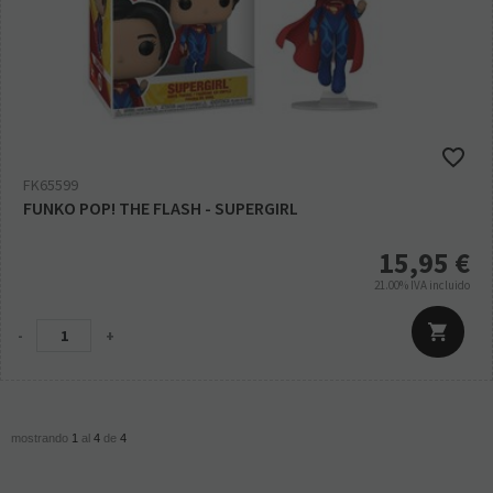
FK65599
FUNKO POP! THE FLASH - SUPERGIRL
15,95
€
21.00%
IVA incluido
-
+
mostrando
1
al
4
de
4