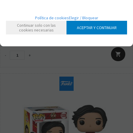
FK52020
Política de cookies
Elegir / Bloquear
FUNKO POP! THE FLASH - BLOODWORK
Continuar solo con las
ACEPTAR Y CONTINUAR
cookies necesarias
15,95
€
21.00%
IVA incluido
-
+