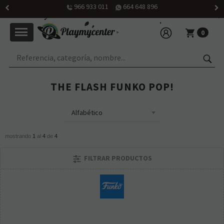
966 933 011
664 648 896
0
THE FLASH FUNKO POP!
mostrando
1
al
4
de
4
FILTRAR PRODUCTOS