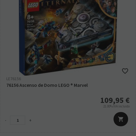
LE76156
76156 Ascenso de Domo LEGO ® Marvel
109,95
€
21.00%
IVA incluido
-
+