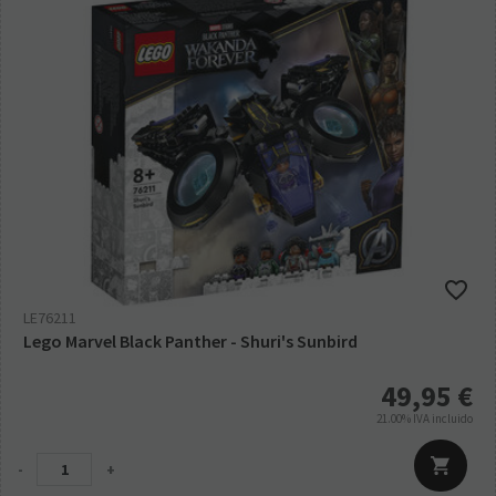
LE76211
Lego Marvel Black Panther - Shuri's Sunbird
49,95
€
21.00%
IVA incluido
-
+