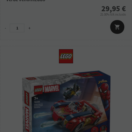
29,95
€
21.00%
IVA incluido
-
+