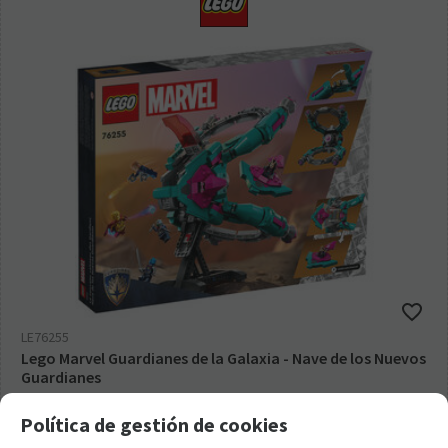
LE76255
Lego Marvel Guardianes de la Galaxia - Nave de los Nuevos
Guardianes
99,95
€
Política de gestión de cookies
21.00%
IVA incluido