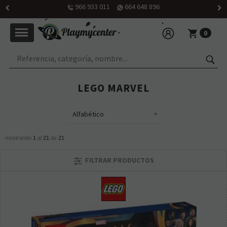
de 10h30 a 14 h
0
LEGO MARVEL
mostrando
1
al
21
de
21
FILTRAR PRODUCTOS