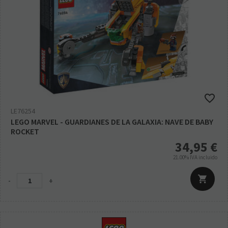
LE76254
LEGO MARVEL - GUARDIANES DE LA GALAXIA: NAVE DE BABY
ROCKET
34,95
€
21.00%
IVA incluido
-
+