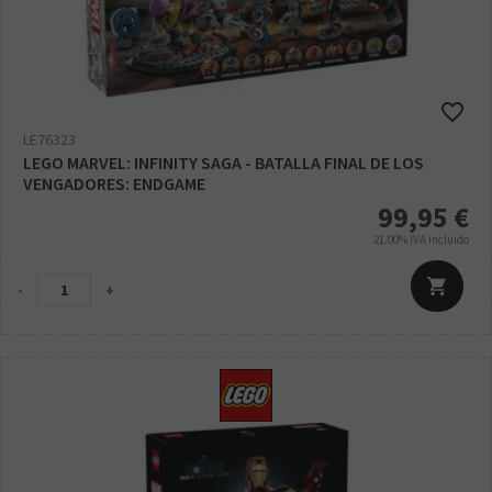
LE76323
LEGO MARVEL: INFINITY SAGA - BATALLA FINAL DE LOS
VENGADORES: ENDGAME
99,95
€
21.00%
IVA incluido
-
+