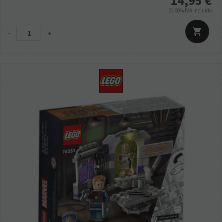
14,95
€
21.00%
IVA incluido
-
+