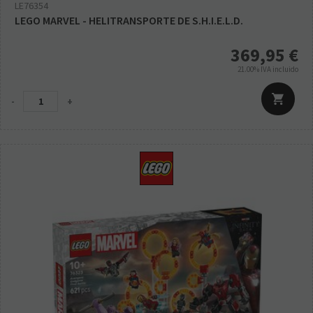
LE76354
LEGO MARVEL - HELITRANSPORTE DE S.H.I.E.L.D.
369,95
€
21.00%
IVA incluido
-
+