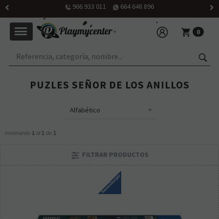
966 933 011
664 648 896
0
PUZLES SEÑOR DE LOS ANILLOS
mostrando
1
al
1
de
1
FILTRAR PRODUCTOS