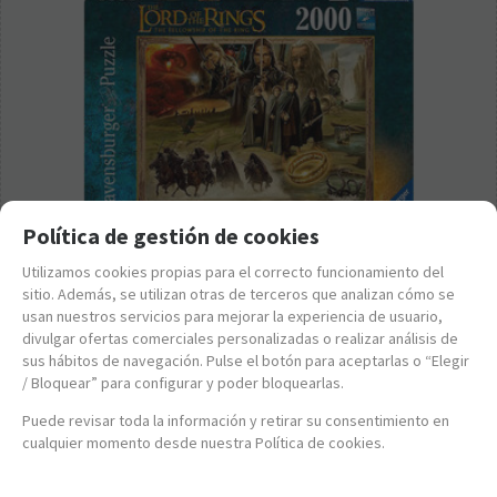
Política de gestión de cookies
Utilizamos cookies propias para el correcto funcionamiento del
RA16927
sitio. Además, se utilizan otras de terceros que analizan cómo se
Ravensburger Puzle El Señor de Los Anillos: La Comunidad
usan nuestros servicios para mejorar la experiencia de usuario,
del Anillo 2000 Piezas
divulgar ofertas comerciales personalizadas o realizar análisis de
24,95
€
sus hábitos de navegación. Pulse el botón para aceptarlas o “Elegir
/ Bloquear” para configurar y poder bloquearlas.
21.00%
IVA incluido
Puede revisar toda la información y retirar su consentimiento en
cualquier momento desde nuestra Política de cookies.
mostrando
1
al
1
de
1