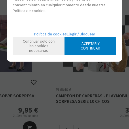
consentimiento en cualquier momento desde nuestra
Política de cookies.
Política de cookies
Elegir / Bloquear
Continuar solo con
ACEPTAR Y
las cookies
CONTINUAR
necesarias
PL6840-6
 SOBRE SORPRESA
CAMPEÓN DE CARRERAS - PLAYMOBIL 
SORPRESA SERIE 10 CHICOS
9,95
€
3
21.00%
IVA incluido
21.00