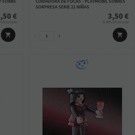
-7 SOBRE
CUIDADORA DE FOCAS - PLAYMOBIL SOBRES
SORPRESA SERIE 21 NIÑAS
,50
€
3,50
€
%
IVA incluido
21.00%
IVA incluido
-
+