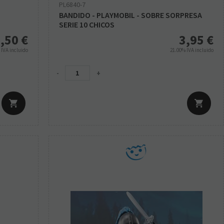
PL6840-7
BANDIDO - PLAYMOBIL - SOBRE SORPRESA
SERIE 10 CHICOS
,50
€
3,95
€
%
IVA incluido
21.00%
IVA incluido
-
+