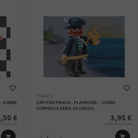
PL6840-2
- SOBRE
CAPITÁN PIRATA - PLAYMOBIL - SOBRE
SORPRESA SERIE 10 CHICOS
,50
€
3,95
€
%
IVA incluido
21.00%
IVA incluido