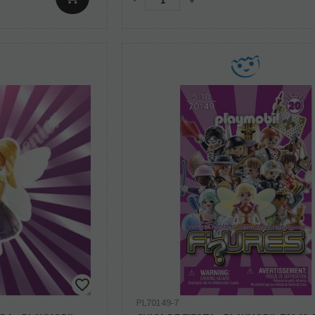
-
+
PL70149-7