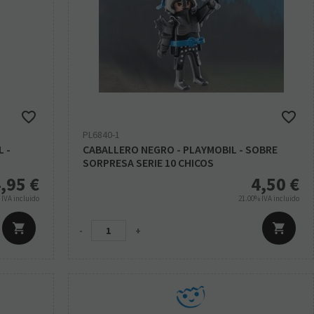
PL6840-1
 -
CABALLERO NEGRO - PLAYMOBIL - SOBRE
SORPRESA SERIE 10 CHICOS
,95
€
4,50
€
%
IVA incluido
21.00%
IVA incluido
-
+