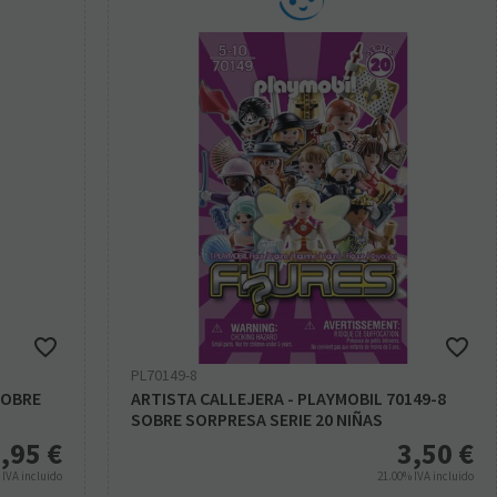
PL70149-8
SOBRE
ARTISTA CALLEJERA - PLAYMOBIL 70149-8
SOBRE SORPRESA SERIE 20 NIÑAS
,95
€
3,50
€
%
IVA incluido
21.00%
IVA incluido