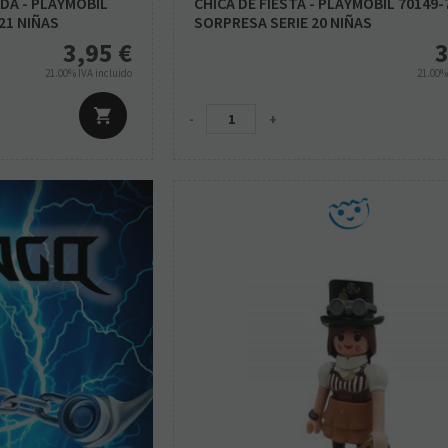
ADA - PLAYMOBIL
CHICA DE FIESTA - PLAYMOBIL 70149
21 NIÑAS
SORPRESA SERIE 20 NIÑAS
3,95
€
3
21.00%
IVA incluido
21.00
-
+