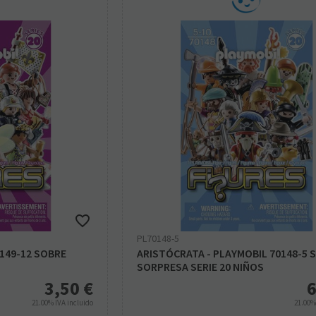
PL70148-5
149-12 SOBRE
ARISTÓCRATA - PLAYMOBIL 70148-5 
S
SORPRESA SERIE 20 NIÑOS
3,50
€
6
21.00%
IVA incluido
21.00