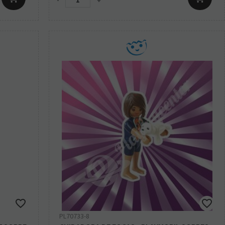
-
+
PL70733-8