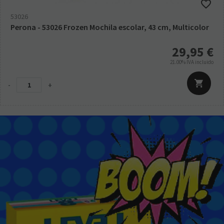
53026
Perona - 53026 Frozen Mochila escolar, 43 cm, Multicolor
29,95
€
21.00%
IVA incluido
-
+