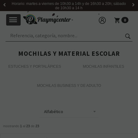
Horario: martes a viernes de 10h30 a 14h y de 16h30 a 20h; sábado
de 10h30 a 14 h
0
MOCHILAS Y MATERIAL ESCOLAR
ESTUCHES Y PORTALÁPICES
MOCHILAS INFANTILES
MOCHILAS BUSINESS Y DE ADULTO
mostrando
1
al
23
de
23