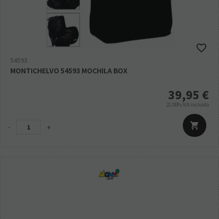
54593
MONTICHELVO 54593 MOCHILA BOX
39,95
€
21.00%
IVA incluido
-
+