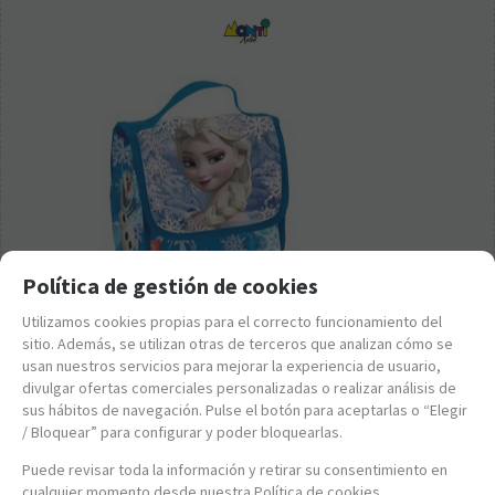
Política de gestión de cookies
Utilizamos cookies propias para el correcto funcionamiento del
sitio. Además, se utilizan otras de terceros que analizan cómo se
usan nuestros servicios para mejorar la experiencia de usuario,
divulgar ofertas comerciales personalizadas o realizar análisis de
51397
sus hábitos de navegación. Pulse el botón para aceptarlas o “Elegir
MONTICHELVO - MI MERIENDA TÉRMICA FROZEN HEART
/ Bloquear” para configurar y poder bloquearlas.
DISNEY
6,95
€
Puede revisar toda la información y retirar su consentimiento en
cualquier momento desde nuestra Política de cookies.