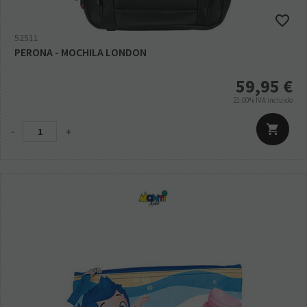
52511
PERONA - MOCHILA LONDON
59,95
€
21.00%
IVA incluido
-
+