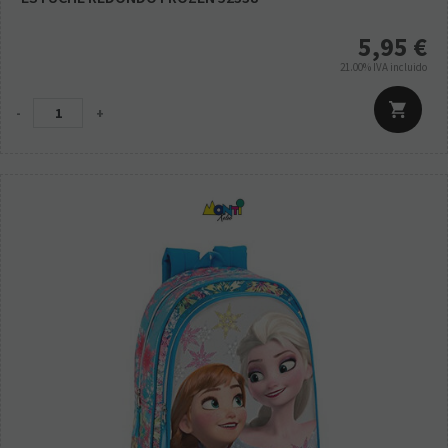
5,95
€
21.00%
IVA incluido
-
+