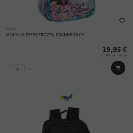
52333
MOCHILA 52333 FROZEN GRANDE 38 CM
19,95
€
21.00%
IVA incluido
-
+