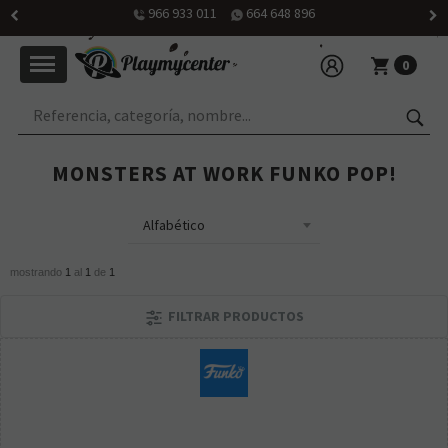
966 933 011
664 648 896
0
MONSTERS AT WORK FUNKO POP!
mostrando
1
al
1
de
1
FILTRAR PRODUCTOS