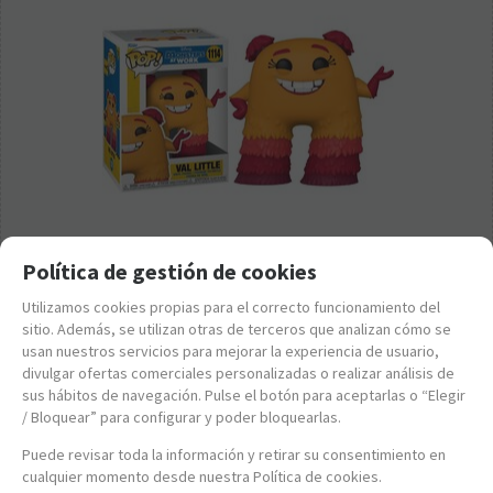
Política de gestión de cookies
FK57382
Utilizamos cookies propias para el correcto funcionamiento del
FUNKO POP! MONSTRUOS A LA OBRA - VAL
sitio. Además, se utilizan otras de terceros que analizan cómo se
usan nuestros servicios para mejorar la experiencia de usuario,
14,95
€
divulgar ofertas comerciales personalizadas o realizar análisis de
21.00%
IVA incluido
sus hábitos de navegación. Pulse el botón para aceptarlas o “Elegir
/ Bloquear” para configurar y poder bloquearlas.
-
+
Puede revisar toda la información y retirar su consentimiento en
cualquier momento desde nuestra Política de cookies.