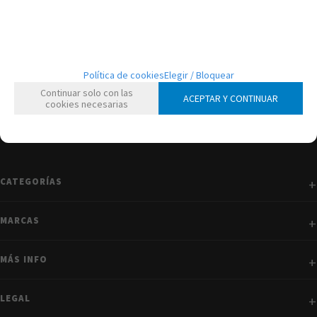
mostrando
1
al
1
de
1
Política de cookies
Elegir / Bloquear
Continuar solo con las
ACEPTAR Y CONTINUAR
cookies necesarias
CATEGORÍAS
MARCAS
MÁS INFO
LEGAL