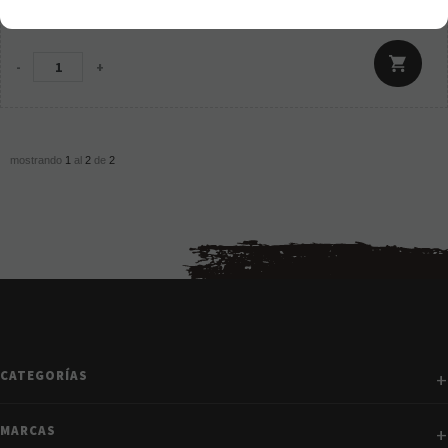
15,95
€
21.00%
IVA incluido
-
+
mostrando
1
al
2
de
2
CATEGORÍAS
MARCAS