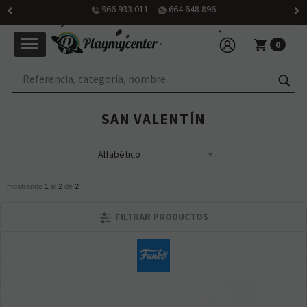
966 933 011
664 648 896
0
SAN VALENTÍN
mostrando
1
al
2
de
2
FILTRAR PRODUCTOS