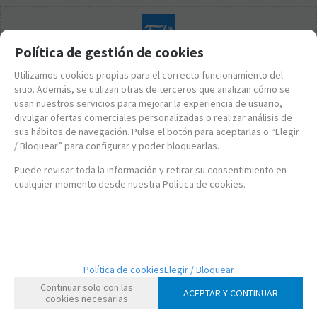
Política de gestión de cookies
Utilizamos cookies propias para el correcto funcionamiento del
sitio. Además, se utilizan otras de terceros que analizan cómo se
usan nuestros servicios para mejorar la experiencia de usuario,
divulgar ofertas comerciales personalizadas o realizar análisis de
sus hábitos de navegación. Pulse el botón para aceptarlas o “Elegir
/ Bloquear” para configurar y poder bloquearlas.
Puede revisar toda la información y retirar su consentimiento en
cualquier momento desde nuestra Política de cookies.
FK76215
Política de cookies
Elegir / Bloquear
FUNKO POP! STAR WARS: SAN VALENTÍN – OBI-WAN KENOBI
Continuar solo con las
ACEPTAR Y CONTINUAR
cookies necesarias