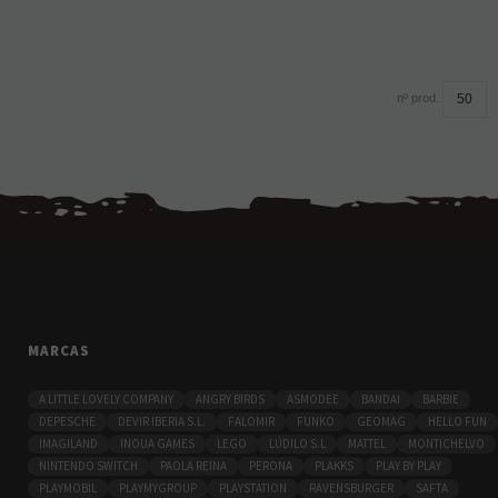
nº prod.
MARCAS
A LITTLE LOVELY COMPANY
ANGRY BIRDS
ASMODEE
BANDAI
BARBIE
DEPESCHE
DEVIR IBERIA S.L.
FALOMIR
FUNKO
GEOMAG
HELLO FUN
IMAGILAND
INOUA GAMES
LEGO
LÚDILO S.L
MATTEL
MONTICHELVO
NINTENDO SWITCH
PAOLA REINA
PERONA
PLAKKS
PLAY BY PLAY
PLAYMOBIL
PLAYMYGROUP
PLAYSTATION
RAVENSBURGER
SAFTA