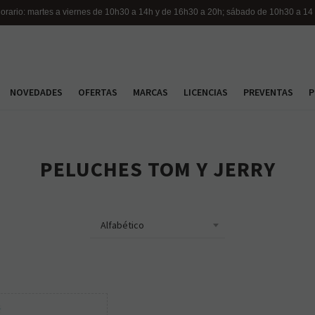
orario: martes a viernes de 10h30 a 14h y de 16h30 a 20h; sábado de 10h30 a 14
NOVEDADES
OFERTAS
MARCAS
LICENCIAS
PREVENTAS
P
PELUCHES TOM Y JERRY