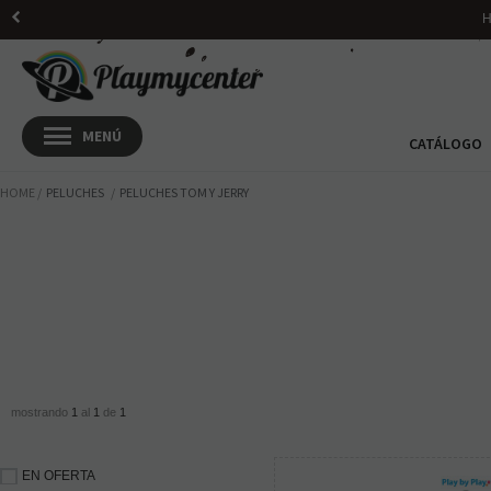
H
CATÁLOGO
HOME
PELUCHES
PELUCHES TOM Y JERRY
mostrando
1
al
1
de
1
EN OFERTA