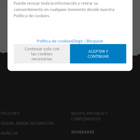
Puede revisar toda la información y retirar su
consentimiento en cualquier momento desde nuestra
Política de cookies.
Política de cookies
Elegir / Bloquear
Continuar solo con
ACEPTAR Y
las cookies
CONTINUAR
necesarias
PELUCHES
BOLSOS, MOCHILAS Y
COMPLEMENTOS
HOGAR, ORDEN, DECORACIÓN
NOVEDADES
MUÑECAS