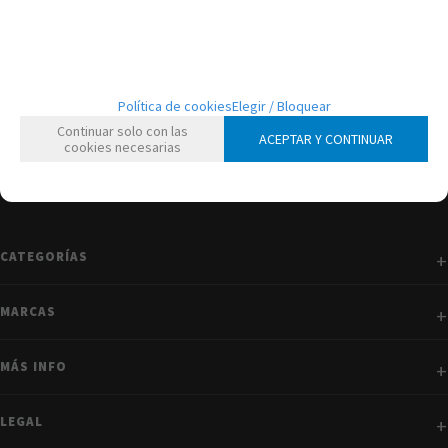
mostrando
1
al
1
de
1
Política de cookies
Elegir / Bloquear
Continuar solo con las
ACEPTAR Y CONTINUAR
cookies necesarias
CATEGORÍAS
MARCAS
MÁS INFO
LEGAL