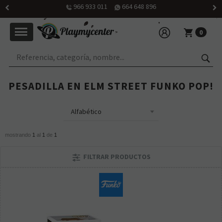
966 933 011
664 648 896
0
PESADILLA EN ELM STREET FUNKO POP!
mostrando
1
al
1
de
1
FILTRAR PRODUCTOS