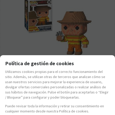
Política de gestión de cookies
FK24545
Utilizamos cookies propias para el correcto funcionamiento del
FUNKO POP!
sitio. Además, se utilizan otras de terceros que analizan cómo se
usan nuestros servicios para mejorar la experiencia de usuario,
13,95
€
divulgar ofertas comerciales personalizadas o realizar análisis de
21.00%
IVA incluido
sus hábitos de navegación. Pulse el botón para aceptarlas o “Elegir
/ Bloquear” para configurar y poder bloquearlas.
-
+
Puede revisar toda la información y retirar su consentimiento en
cualquier momento desde nuestra Política de cookies.