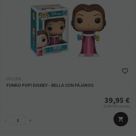
FK12391
FUNKO POP! DISNEY - BELLA CON PÁJAROS
39,95
€
21.00%
IVA incluido
-
+