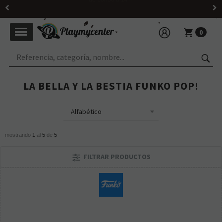
Horario: martes a viernes de 10h30 a 14h y de 16h30 a 20h; sábado
de 10h30 a 14 h
0
LA BELLA Y LA BESTIA FUNKO POP!
mostrando
1
al
5
de
5
FILTRAR PRODUCTOS