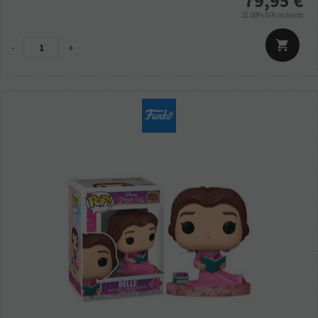
79,95
€
21.00%
IVA incluido
-
+