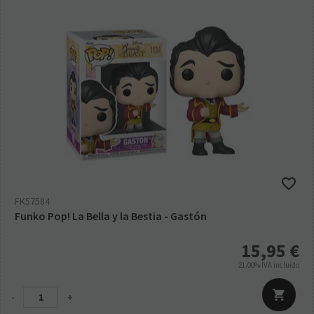
FK57584
Funko Pop! La Bella y la Bestia - Gastón
15,95
€
21.00%
IVA incluido
-
+