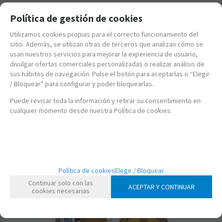
Política de gestión de cookies
FK56349
Utilizamos cookies propias para el correcto funcionamiento del
FUNKO POP! DISNEY ULTIMATE PRINCESS - BELLA
sitio. Además, se utilizan otras de terceros que analizan cómo se
usan nuestros servicios para mejorar la experiencia de usuario,
14,95
€
divulgar ofertas comerciales personalizadas o realizar análisis de
21.00%
IVA incluido
sus hábitos de navegación. Pulse el botón para aceptarlas o “Elegir
/ Bloquear” para configurar y poder bloquearlas.
-
+
Puede revisar toda la información y retirar su consentimiento en
cualquier momento desde nuestra Política de cookies.
Política de cookies
Elegir / Bloquear
Continuar solo con las
ACEPTAR Y CONTINUAR
cookies necesarias