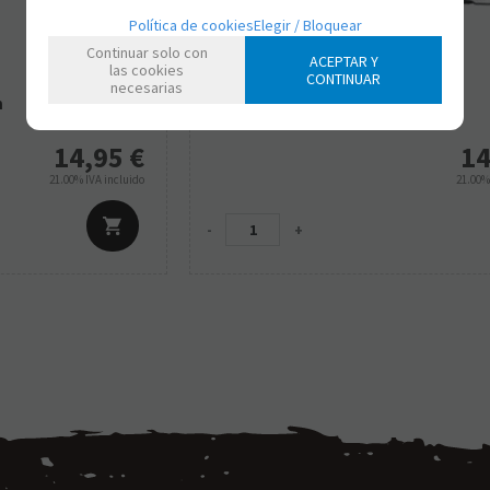
Política de cookies
Elegir / Bloquear
Continuar solo con
ACEPTAR Y
las cookies
CONTINUAR
FK72578
necesarias
n
Funko Pop! BTS S4 - Jin
14,95
€
14
21.00%
IVA incluido
21.00
-
+