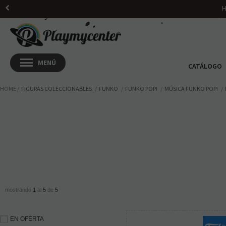
H
CATÁLOGO
HOME
FIGURAS COLECCIONABLES
FUNKO
FUNKO POP!
MÚSICA FUNKO POP!
mostrando
1
al
5
de
5
EN OFERTA