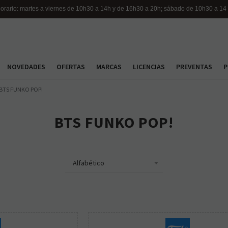
orario: martes a viernes de 10h30 a 14h y de 16h30 a 20h; sábado de 10h30 a 14
NOVEDADES
OFERTAS
MARCAS
LICENCIAS
PREVENTAS
P
BTS FUNKO POP!
BTS FUNKO POP!