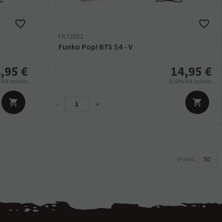
FK72582
Funko Pop! BTS S4 - V
,95
€
14,95
€
%
IVA incluido
21.00%
IVA incluido
-
+
nº prod.