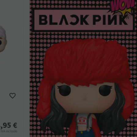
,95
€
%
IVA incluido