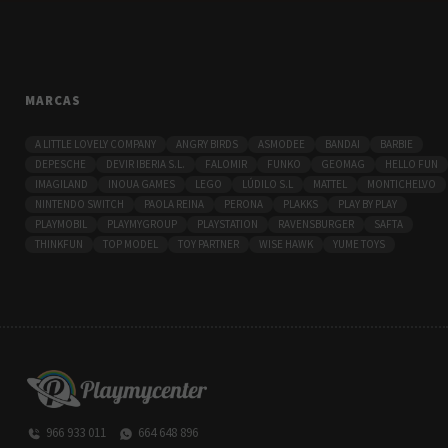
MARCAS
A LITTLE LOVELY COMPANY
ANGRY BIRDS
ASMODEE
BANDAI
BARBIE
DEPESCHE
DEVIR IBERIA S.L.
FALOMIR
FUNKO
GEOMAG
HELLO FUN
IMAGILAND
INOUA GAMES
LEGO
LÚDILO S.L
MATTEL
MONTICHELVO
NINTENDO SWITCH
PAOLA REINA
PERONA
PLAKKS
PLAY BY PLAY
PLAYMOBIL
PLAYMYGROUP
PLAYSTATION
RAVENSBURGER
SAFTA
THINKFUN
TOP MODEL
TOY PARTNER
WISE HAWK
YUME TOYS
966 933 011
664 648 896