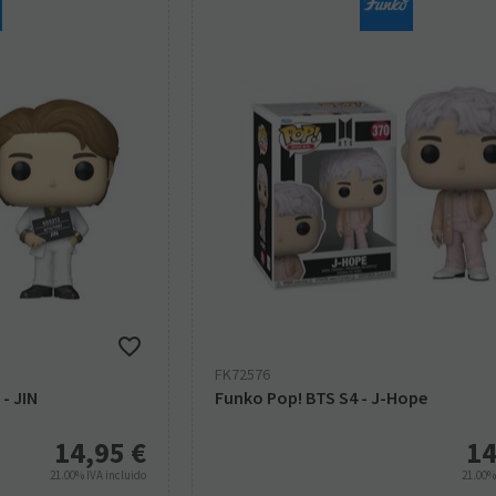
FK72576
- JIN
Funko Pop! BTS S4 - J-Hope
14,95
€
14
21.00%
IVA incluido
21.00