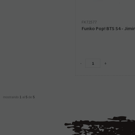
FK72577
Funko Pop! BTS S4 - Jimi
-
+
mostrando
1
al
5
de
5