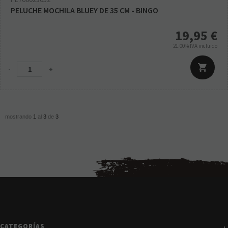
PELUCHE MOCHILA BLUEY DE 35 CM - BINGO
19,95
€
21.00%
IVA incluido
-
+
mostrando
1
al
3
de
3
CATEGORÍAS