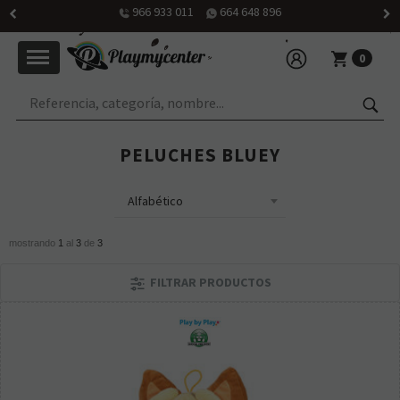
966 933 011
664 648 896
0
PELUCHES BLUEY
mostrando
1
al
3
de
3
FILTRAR PRODUCTOS