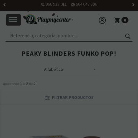
966 933 011
664 648 896
0
PEAKY BLINDERS FUNKO POP!
mostrando
1
al
2
de
2
FILTRAR PRODUCTOS