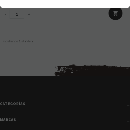
21.00%
IVA incluido
-
+
mostrando
1
al
2
de
2
CATEGORÍAS
MARCAS