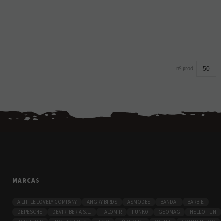
nº prod.
MARCAS
A LITTLE LOVELY COMPANY
ANGRY BIRDS
ASMODEE
BANDAI
BARBIE
DEPESCHE
DEVIR IBERIA S.L.
FALOMIR
FUNKO
GEOMAG
HELLO FUN