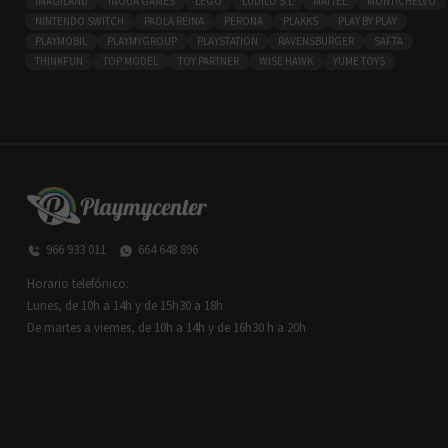
IMAGILAND
INOUA GAMES
LEGO
LÚDILO S.L
MATTEL
MONTICHELVO
NINTENDO SWITCH
PAOLA REINA
PERONA
PLAKKS
PLAY BY PLAY
PLAYMOBIL
PLAYMYGROUP
PLAYSTATION
RAVENSBURGER
SAFTA
THINKFUN
TOP MODEL
TOY PARTNER
WISE HAWK
YUME TOYS
966 933 011
664 648 896
Horario telefónico:
Lunes, de 10h a 14h y de 15h30 a 18h
De martes a viernes, de 10h a 14h y de 16h30 h a 20h