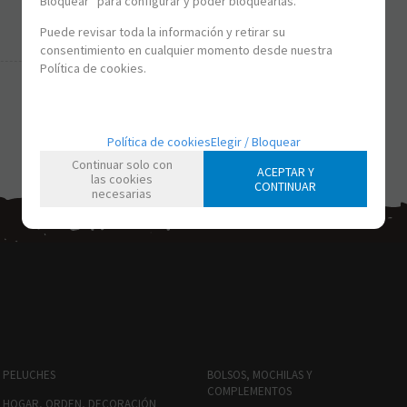
Bloquear” para configurar y poder bloquearlas.
Puede revisar toda la información y retirar su
consentimiento en cualquier momento desde nuestra
Política de cookies.
Política de cookies
Elegir / Bloquear
Continuar solo con
ACEPTAR Y
las cookies
CONTINUAR
necesarias
PELUCHES
BOLSOS, MOCHILAS Y
COMPLEMENTOS
HOGAR, ORDEN, DECORACIÓN