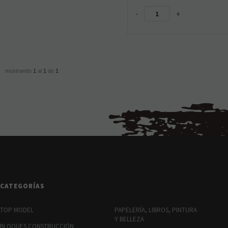
-
+
mostrando
1
al
1
de
1
CATEGORÍAS
TOP MODEL
PAPELERÍA, LIBROS, PINTURA
Y BELLEZA
BLOQUES CONSTRUCCIÓN