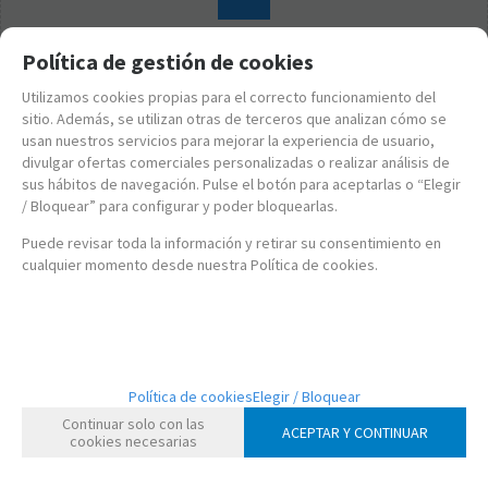
Política de gestión de cookies
Utilizamos cookies propias para el correcto funcionamiento del
sitio. Además, se utilizan otras de terceros que analizan cómo se
usan nuestros servicios para mejorar la experiencia de usuario,
divulgar ofertas comerciales personalizadas o realizar análisis de
sus hábitos de navegación. Pulse el botón para aceptarlas o “Elegir
/ Bloquear” para configurar y poder bloquearlas.
Puede revisar toda la información y retirar su consentimiento en
cualquier momento desde nuestra Política de cookies.
FK81175
FUNKO POP! SHREK 30 ANIVERSARIO - GATO CON BOTAS
Política de cookies
Elegir / Bloquear
Continuar solo con las
15,95
€
ACEPTAR Y CONTINUAR
cookies necesarias
21.00%
IVA incluido