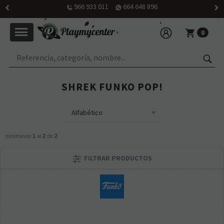
966 933 011
664 648 896
0
SHREK FUNKO POP!
mostrando
1
al
2
de
2
FILTRAR PRODUCTOS