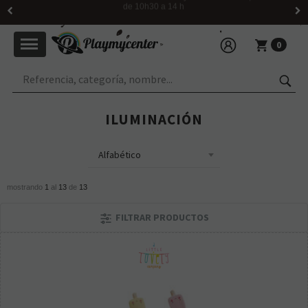
Horario: martes a viernes de 10h30 a 14h y de 16h30 a 20h; sábado
de 10h30 a 14 h
0
ILUMINACIÓN
mostrando
1
al
13
de
13
FILTRAR PRODUCTOS