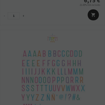
6,75
€
21.00%
IVA incluido
-
+