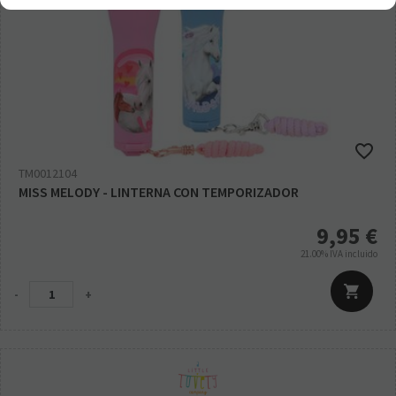
TM0012104
MISS MELODY - LINTERNA CON TEMPORIZADOR
9,95
€
21.00%
IVA incluido
-
+