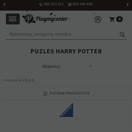
966 933 011
664 648 896
0
PUZLES HARRY POTTER
mostrando
1
al
3
de
3
FILTRAR PRODUCTOS