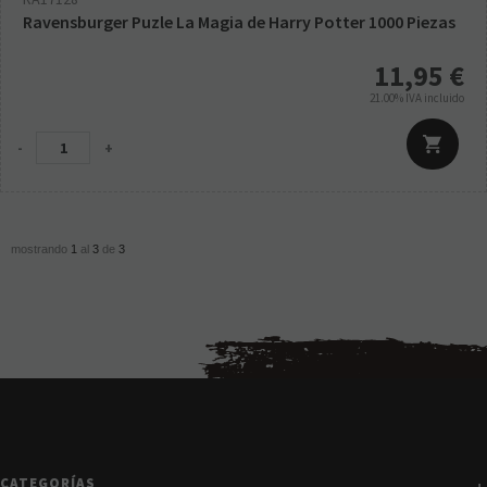
Ravensburger Puzle La Magia de Harry Potter 1000 Piezas
11,95
€
21.00%
IVA incluido
-
+
mostrando
1
al
3
de
3
CATEGORÍAS