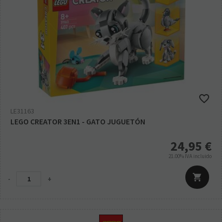
LE31163
LEGO CREATOR 3EN1 - GATO JUGUETÓN
24,95
€
21.00%
IVA incluido
-
+