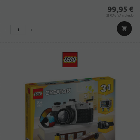
99,95
€
21.00%
IVA incluido
-
+