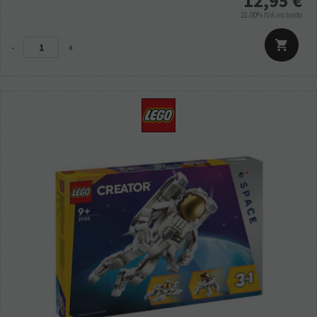
12,95
€
21.00%
IVA incluido
-
+