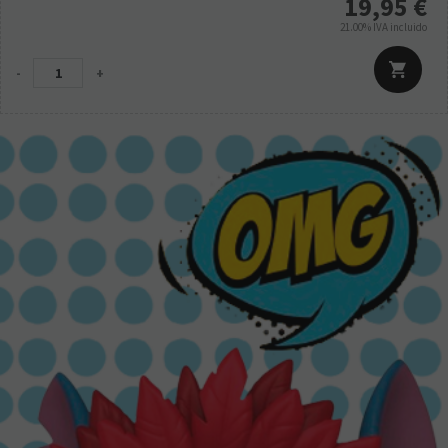
19,95
€
21.00%
IVA incluido
-
+