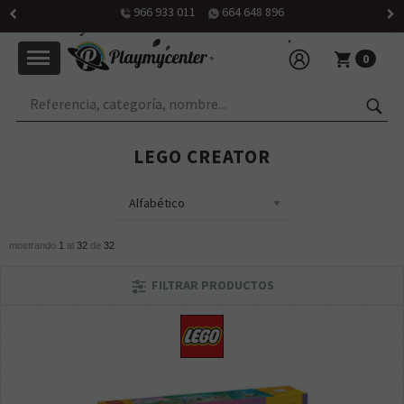
Horario: martes a viernes de 10h30 a 14h y de 16h30 a 20h; sábado
de 10h30 a 14 h
0
LEGO CREATOR
mostrando
1
al
32
de
32
FILTRAR PRODUCTOS