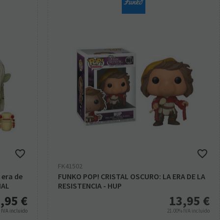
FK41502
 era de
FUNKO POP! CRISTAL OSCURO: LA ERA DE LA
IAL
RESISTENCIA - HUP
,95
€
13,95
€
%
IVA incluido
21.00%
IVA incluido