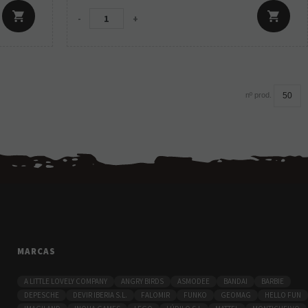
-
+
nº prod.
MARCAS
A LITTLE LOVELY COMPANY
ANGRY BIRDS
ASMODEE
BANDAI
BARBIE
DEPESCHE
DEVIR IBERIA S.L.
FALOMIR
FUNKO
GEOMAG
HELLO FUN