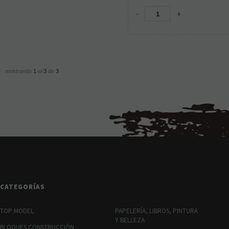
-
+
mostrando
1
al
3
de
3
CATEGORÍAS
TOP MODEL
PAPELERÍA, LIBROS, PINTURA
Y BELLEZA
BLOQUES CONSTRUCCIÓN