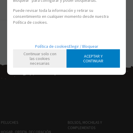
Bloquear” para configurar y poder bloquearlas.
-
+
Puede revisar toda la información y retirar su
consentimiento en cualquier momento desde nuestra
Política de cookies.
Política de cookies
Elegir / Bloquear
Continuar solo con
ACEPTAR Y
las cookies
CONTINUAR
necesarias
PELUCHES
BOLSOS, MOCHILAS Y
COMPLEMENTOS
HOGAR, ORDEN, DECORACIÓN