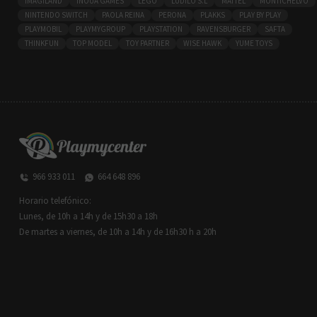
IMAGILAND
INOUA GAMES
LEGO
LÚDILO S.L
MATTEL
MONTICHELVO
NINTENDO SWITCH
PAOLA REINA
PERONA
PLAKKS
PLAY BY PLAY
PLAYMOBIL
PLAYMYGROUP
PLAYSTATION
RAVENSBURGER
SAFTA
THINKFUN
TOP MODEL
TOY PARTNER
WISE HAWK
YUME TOYS
966 933 011
664 648 896
Horario telefónico:
Lunes, de 10h a 14h y de 15h30 a 18h
De martes a viernes, de 10h a 14h y de 16h30 h a 20h