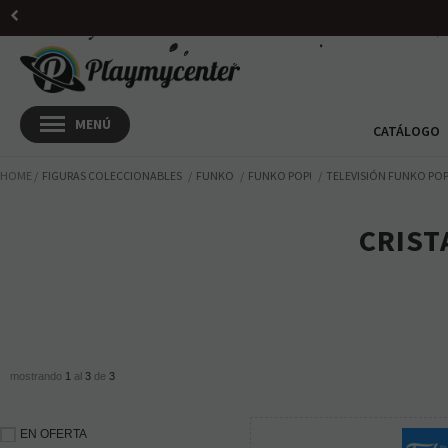
CATÁLOGO
HOME
FIGURAS COLECCIONABLES
FUNKO
FUNKO POP!
TELEVISIÓN FUNKO POP
CRIST
mostrando
1
al
3
de
3
EN OFERTA