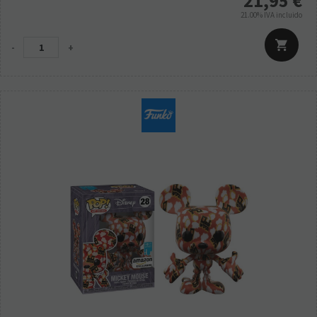
21,95
€
21.00%
IVA incluido
-
+