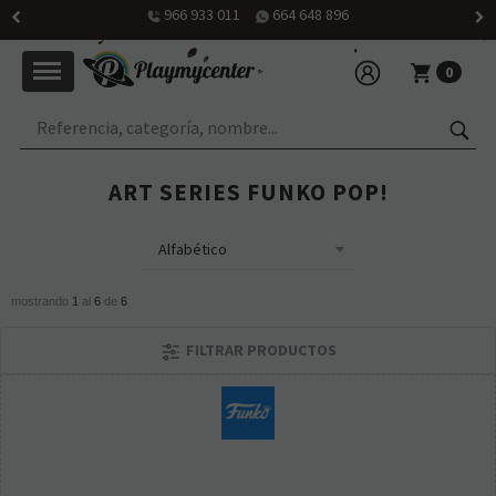
966 933 011
664 648 896
0
ART SERIES FUNKO POP!
mostrando
1
al
6
de
6
FILTRAR PRODUCTOS