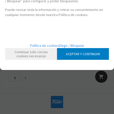
/ Bloquear” para configurar y poder bloquearlas.
Puede revisar toda la información y retirar su consentimiento en
cualquier momento desde nuestra Política de cookies.
FK55678
Política de cookies
Elegir / Bloquear
FUNKO POP! DISNEY - PLUTO ARTÍSTICO EXCLUSIVO + CAJA
Continuar solo con las
PROTECTORA
ACEPTAR Y CONTINUAR
cookies necesarias
19,95
€
21.00%
IVA incluido
-
+