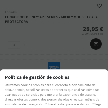
FK55469
FUNKO POP! DISNEY: ART SERIES - MICKEY MOUSE + CAJA
PROTECTORA
28,95
€
21.00%
IVA incluido
-
+
Política de gestión de cookies
Utilizamos cookies propias para el correcto funcionamiento del
sitio. Además, se utilizan otras de terceros que analizan cómo se
usan nuestros servicios para mejorar la experiencia de usuario,
divulgar ofertas comerciales personalizadas o realizar análisis de
sus hábitos de navegación. Pulse el botón para aceptarlas o “Elegir