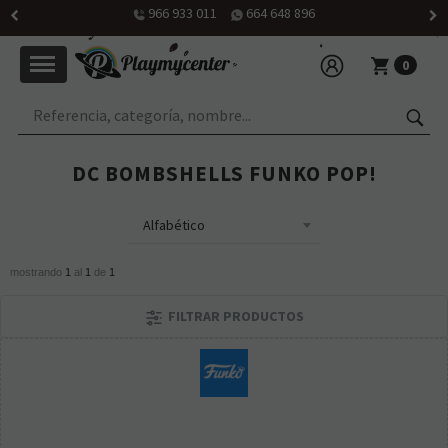
966 933 011
664 648 896
0
DC BOMBSHELLS FUNKO POP!
mostrando
1
al
1
de
1
FILTRAR PRODUCTOS