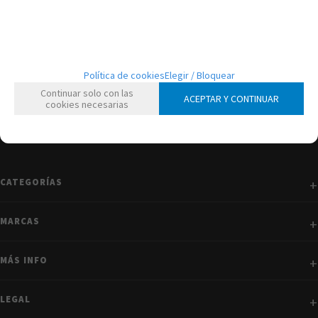
mostrando
1
al
1
de
1
Política de cookies
Elegir / Bloquear
Continuar solo con las
ACEPTAR Y CONTINUAR
cookies necesarias
CATEGORÍAS
MARCAS
MÁS INFO
LEGAL