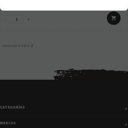
6,95
€
21.00%
IVA incluido
-
+
mostrando
1
al
2
de
2
CATEGORÍAS
MARCAS