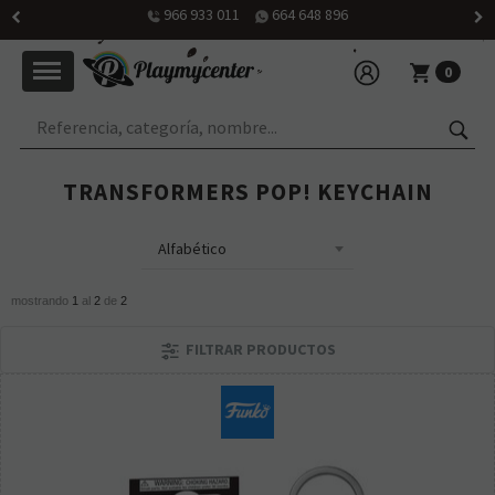
966 933 011
664 648 896
0
TRANSFORMERS POP! KEYCHAIN
mostrando
1
al
2
de
2
FILTRAR PRODUCTOS