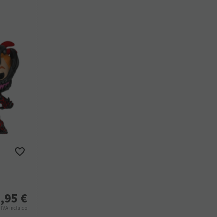
,95
€
%
IVA incluido