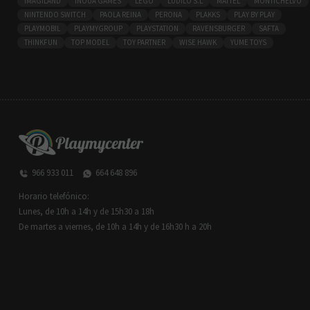
IMAGILAND
INOUA GAMES
LEGO
LÚDILO S.L
MATTEL
MONTICHELVO
NINTENDO SWITCH
PAOLA REINA
PERONA
PLAKKS
PLAY BY PLAY
PLAYMOBIL
PLAYMYGROUP
PLAYSTATION
RAVENSBURGER
SAFTA
THINKFUN
TOP MODEL
TOY PARTNER
WISE HAWK
YUME TOYS
966 933 011
664 648 896
Horario telefónico:
Lunes, de 10h a 14h y de 15h30 a 18h
De martes a viernes, de 10h a 14h y de 16h30 h a 20h