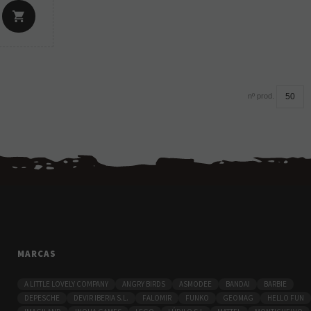
nº prod.
MARCAS
A LITTLE LOVELY COMPANY
ANGRY BIRDS
ASMODEE
BANDAI
BARBIE
DEPESCHE
DEVIR IBERIA S.L.
FALOMIR
FUNKO
GEOMAG
HELLO FUN