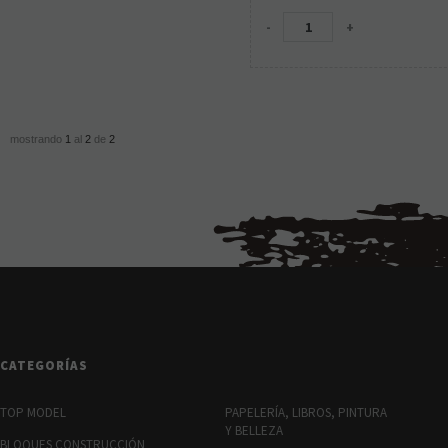
-
+
mostrando
1
al
2
de
2
CATEGORÍAS
TOP MODEL
PAPELERÍA, LIBROS, PINTURA
Y BELLEZA
BLOQUES CONSTRUCCIÓN