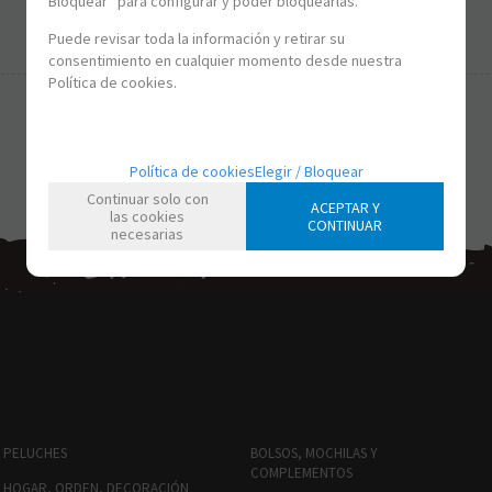
Bloquear” para configurar y poder bloquearlas.
-
+
Puede revisar toda la información y retirar su
consentimiento en cualquier momento desde nuestra
Política de cookies.
Política de cookies
Elegir / Bloquear
Continuar solo con
ACEPTAR Y
las cookies
CONTINUAR
necesarias
PELUCHES
BOLSOS, MOCHILAS Y
COMPLEMENTOS
HOGAR, ORDEN, DECORACIÓN