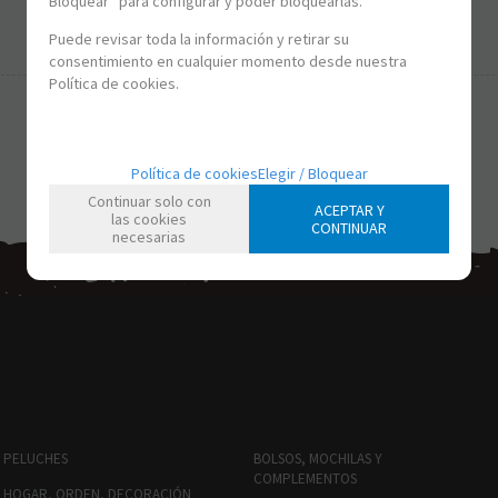
Bloquear” para configurar y poder bloquearlas.
-
+
Puede revisar toda la información y retirar su
consentimiento en cualquier momento desde nuestra
Política de cookies.
Política de cookies
Elegir / Bloquear
Continuar solo con
ACEPTAR Y
las cookies
CONTINUAR
necesarias
PELUCHES
BOLSOS, MOCHILAS Y
COMPLEMENTOS
HOGAR, ORDEN, DECORACIÓN