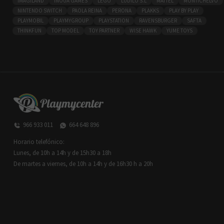
IMAGILAND
INOUA GAMES
LEGO
LÚDILO S.L
MATTEL
MONTICHELVO
NINTENDO SWITCH
PAOLA REINA
PERONA
PLAKKS
PLAY BY PLAY
PLAYMOBIL
PLAYMYGROUP
PLAYSTATION
RAVENSBURGER
SAFTA
THINKFUN
TOP MODEL
TOY PARTNER
WISE HAWK
YUME TOYS
966 933 011
664 648 896
Horario telefónico:
Lunes, de 10h a 14h y de 15h30 a 18h
De martes a viernes, de 10h a 14h y de 16h30 h a 20h