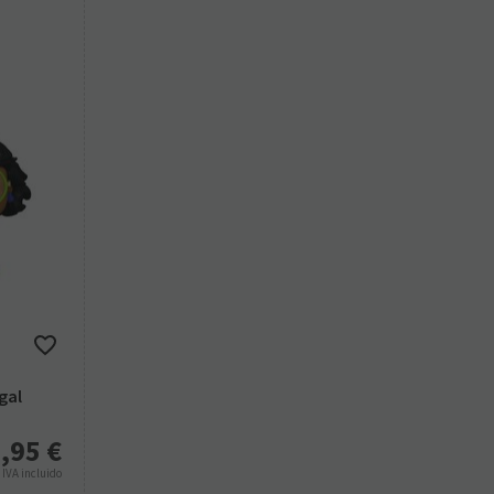
gal
,95
€
%
IVA incluido