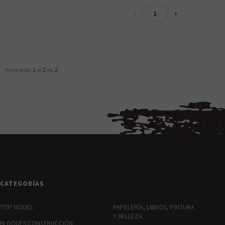
-
+
mostrando
1
al
2
de
2
CATEGORÍAS
TOP MODEL
PAPELERÍA, LIBROS, PINTURA
Y BELLEZA
BLOQUES CONSTRUCCIÓN