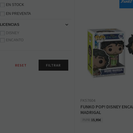
EN STOCK
EN PREVENTA
LICENCIAS
DISNEY
ENCANTO
FK57604
FUNKO POP! DISNEY ENC
MADRIGAL
PVPR:
15,95€