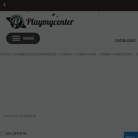
CATÁLOGO
HOME
FIGURAS COLECCIONABLES
FUNKO
FUNKO POP!
DISNEY FUNKO POP!
mostrando
1
al
2
de
2
EN OFERTA