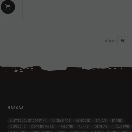
nº prod.
MARCAS
A LITTLE LOVELY COMPANY
ANGRY BIRDS
ASMODEE
BANDAI
BARBIE
DEPESCHE
DEVIR IBERIA S.L.
FALOMIR
FUNKO
GEOMAG
HELLO FUN