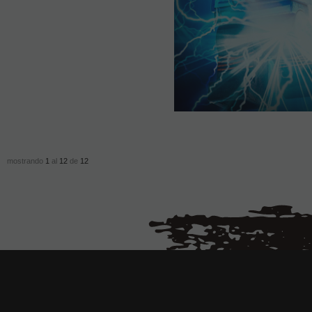
mostrando
1
al
12
de
12