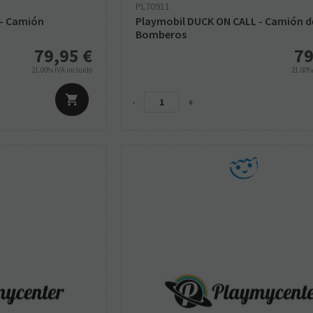
PL70911
 - Camión
Playmobil DUCK ON CALL - Camión d
Bomberos
79,95
€
79
21.00%
IVA incluido
21.00
-
+