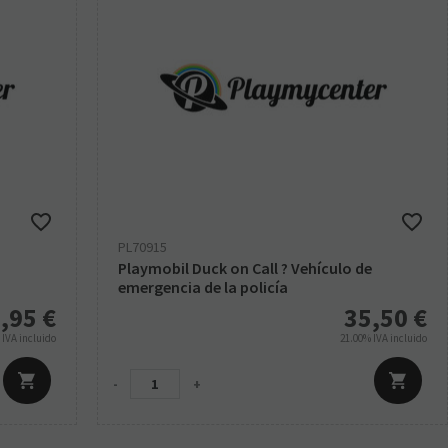
PL70915
Playmobil Duck on Call ? Vehículo de
emergencia de la policía
,95
€
35,50
€
%
IVA incluido
21.00%
IVA incluido
-
+