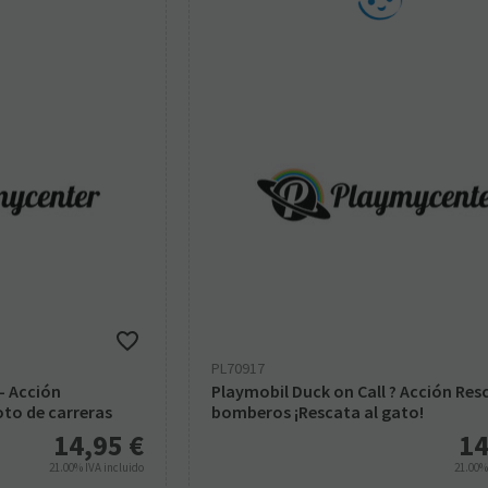
PL70917
- Acción
Playmobil Duck on Call ? Acción Res
oto de carreras
bomberos ¡Rescata al gato!
14,95
€
14
21.00%
IVA incluido
21.00