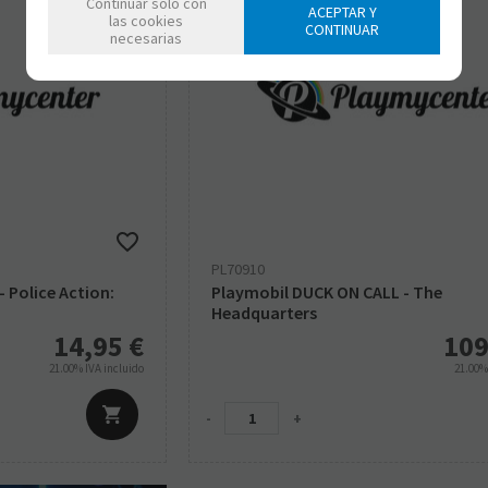
Continuar solo con
ACEPTAR Y
las cookies
CONTINUAR
necesarias
PL70910
 Police Action:
Playmobil DUCK ON CALL - The
Headquarters
14,95
€
109
21.00%
IVA incluido
21.00
-
+