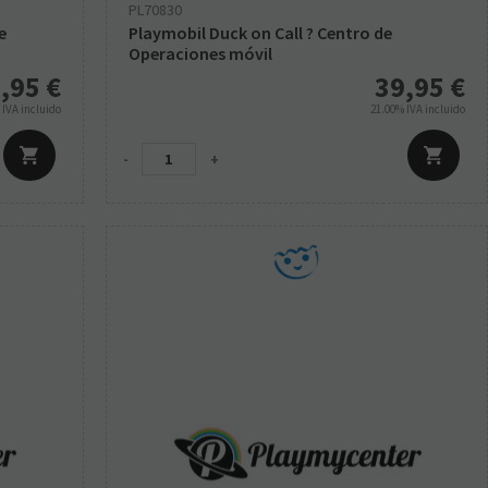
PL70830
e
Playmobil Duck on Call ? Centro de
Operaciones móvil
,95
€
39,95
€
%
IVA incluido
21.00%
IVA incluido
-
+