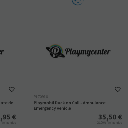
PL70916
cate de
Playmobil Duck on Call - Ambulance
Emergency vehicle
,95
€
35,50
€
%
IVA incluido
21.00%
IVA incluido