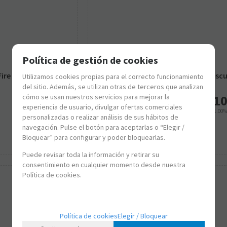
Política de gestión de cookies
PL70828
Fire Brigade
Playmobil DUCK ON CALL - Fire Rescu
Utilizamos cookies propias para el correcto funcionamiento
Car
del sitio. Además, se utilizan otras de terceros que analizan
cómo se usan nuestros servicios para mejorar la
35,50
€
10
experiencia de usuario, divulgar ofertas comerciales
21.00%
IVA incluido
21.00
personalizadas o realizar análisis de sus hábitos de
navegación. Pulse el botón para aceptarlas o “Elegir /
-
+
Bloquear” para configurar y poder bloquearlas.
Puede revisar toda la información y retirar su
consentimiento en cualquier momento desde nuestra
Política de cookies.
Política de cookies
Elegir / Bloquear