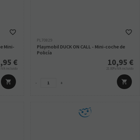
PL70829
e Mini-
Playmobil DUCK ON CALL - Mini-coche de
Policía
,95
€
10,95
€
%
IVA incluido
21.00%
IVA incluido
-
+