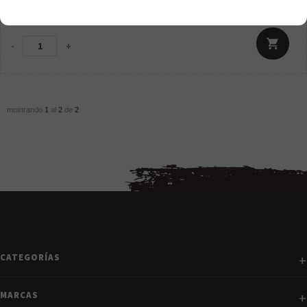
13,95
€
21.00%
IVA incluido
-
+
mostrando
1
al
2
de
2
CATEGORÍAS
MARCAS