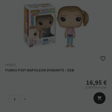
FK6307
FUNKO POP! NAPOLEON DYNAMITE - DEB
16,95
€
21.00%
IVA incluido
-
+