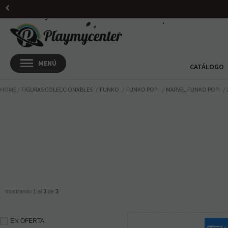
CATÁLOGO
HOME
FIGURAS COLECCIONABLES
FUNKO
FUNKO POP!
MARVEL FUNKO POP!
mostrando
1
al
3
de
3
EN OFERTA