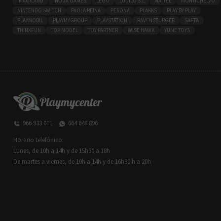
IMAGILAND
INOUA GAMES
LEGO
LÚDILO S.L
MATTEL
MONTICHELVO
NINTENDO SWITCH
PAOLA REINA
PERONA
PLAKKS
PLAY BY PLAY
PLAYMOBIL
PLAYMYGROUP
PLAYSTATION
RAVENSBURGER
SAFTA
THINKFUN
TOP MODEL
TOY PARTNER
WISE HAWK
YUME TOYS
966 933 011
664 648 896
Horario telefónico:
Lunes, de 10h a 14h y de 15h30 a 18h
De martes a viernes, de 10h a 14h y de 16h30 h a 20h