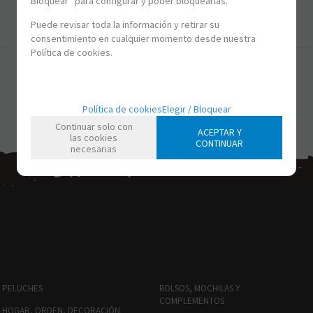
Bloquear” para configurar y poder bloquearlas.
-
+
Puede revisar toda la información y retirar su
consentimiento en cualquier momento desde nuestra
Política de cookies.
Política de cookies
Elegir / Bloquear
Continuar solo con
ACEPTAR Y
las cookies
CONTINUAR
necesarias
PELUCHES
BOLSOS, MOCHILAS Y
COMPLEMENTOS
HOGAR, ORDEN, DECORACIÓN