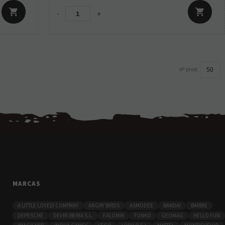
-
+
nº prod.
MARCAS
A LITTLE LOVELY COMPANY
ANGRY BIRDS
ASMODEE
BANDAI
BARBIE
DEPESCHE
DEVIR IBERIA S.L.
FALOMIR
FUNKO
GEOMAG
HELLO FUN