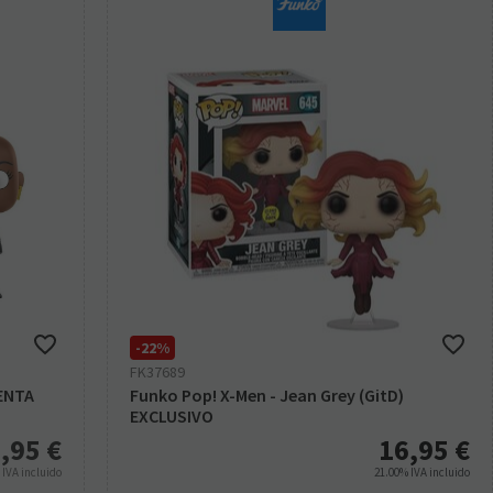
-22%
FK37689
ENTA
Funko Pop! X-Men - Jean Grey (GitD)
EXCLUSIVO
,95
€
16,95
€
%
IVA incluido
21.00%
IVA incluido