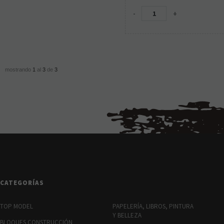
-
+
mostrando
1
al
3
de
3
CATEGORÍAS
TOP MODEL
PAPELERÍA, LIBROS, PINTURA
Y BELLEZA
BLOQUES CONSTRUCCIÓN