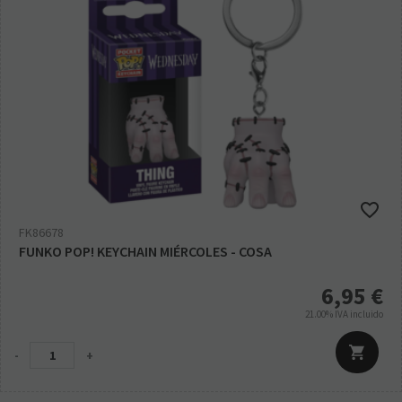
FK86678
FUNKO POP! KEYCHAIN MIÉRCOLES - COSA
6,95
€
21.00%
IVA incluido
-
+