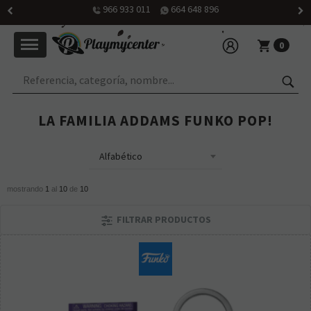
966 933 011
664 648 896
0
LA FAMILIA ADDAMS FUNKO POP!
mostrando
1
al
10
de
10
FILTRAR PRODUCTOS