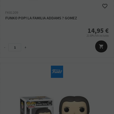
FK81209
FUNKO POP! LA FAMILIA ADDAMS ? GOMEZ
14,95
€
21.00%
IVA incluido
-
+