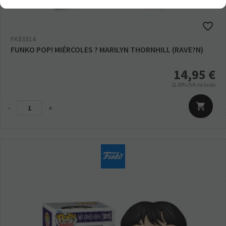
FK83314
FUNKO POP! MIÉRCOLES ? MARILYN THORNHILL (RAVE?N)
14,95
€
21.00%
IVA incluido
-
+