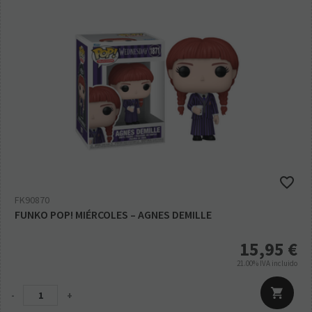
FK90870
FUNKO POP! MIÉRCOLES – AGNES DEMILLE
15,95
€
21.00%
IVA incluido
-
+