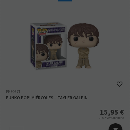
FK90871
FUNKO POP! MIÉRCOLES – TAYLER GALPIN
15,95
€
21.00%
IVA incluido