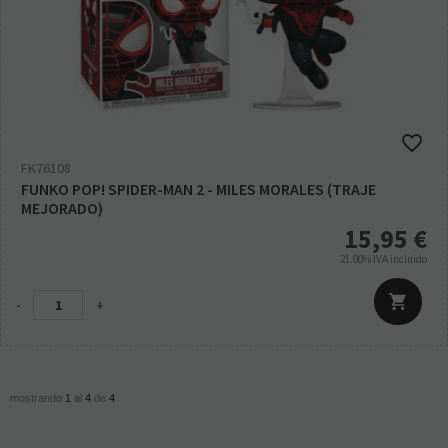
FK76108
FUNKO POP! SPIDER-MAN 2 - MILES MORALES (TRAJE
MEJORADO)
15,95
€
21.00%
IVA incluido
-
+
mostrando
1
al
4
de
4