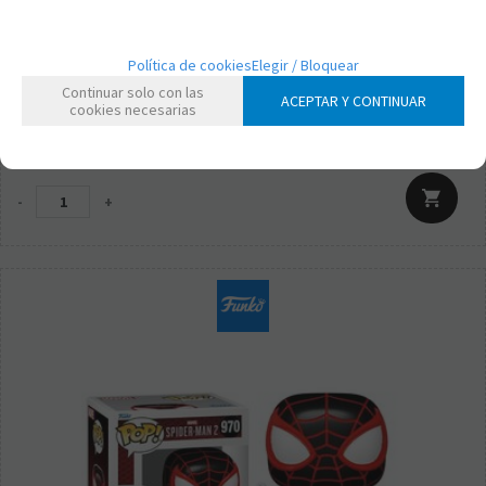
FK54695
Política de cookies
Elegir / Bloquear
FUNKO POP! MARVEL SPIDERMAN - MILES MORALES TRAJE
Continuar solo con las
REINADO PURPURA (METÁLICO)
ACEPTAR Y CONTINUAR
cookies necesarias
15,95
€
21.00%
IVA incluido
-
+