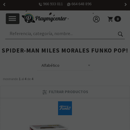
966 933 011
664 648 896
0
SPIDER-MAN MILES MORALES FUNKO POP!
mostrando
1
al
4
de
4
FILTRAR PRODUCTOS