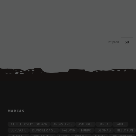
nº prod.
MARCAS
A LITTLE LOVELY COMPANY
ANGRY BIRDS
ASMODEE
BANDAI
BARBIE
DEPESCHE
DEVIR IBERIA S.L.
FALOMIR
FUNKO
GEOMAG
HELLO FUN