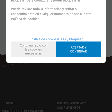
Bloquear” para configurar y poder bloquearlas.
Puede revisar toda la información y retirar su
consentimiento en cualquier momento desde nuestra
Política de cookies.
Política de cookies
Elegir / Bloquear
Continuar solo con
ACEPTAR Y
las cookies
CONTINUAR
necesarias
PELUCHES
BOLSOS, MOCHILAS Y
COMPLEMENTOS
HOGAR, ORDEN, DECORACIÓN