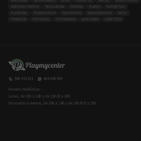
IMAGILAND
INOUA GAMES
LEGO
LÚDILO S.L
MATTEL
MONTICHELVO
NINTENDO SWITCH
PAOLA REINA
PERONA
PLAKKS
PLAY BY PLAY
PLAYMOBIL
PLAYMYGROUP
PLAYSTATION
RAVENSBURGER
SAFTA
THINKFUN
TOP MODEL
TOY PARTNER
WISE HAWK
YUME TOYS
966 933 011
664 648 896
Horario telefónico:
Lunes, de 10h a 14h y de 15h30 a 18h
De martes a viernes, de 10h a 14h y de 16h30 h a 20h