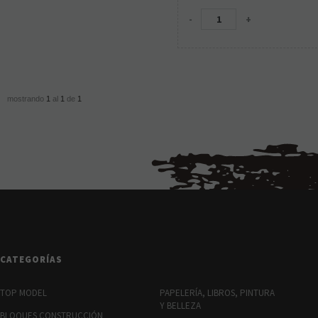
-
+
mostrando
1
al
1
de
1
CATEGORÍAS
TOP MODEL
PAPELERÍA, LIBROS, PINTURA
Y BELLEZA
BLOQUES CONSTRUCCIÓN