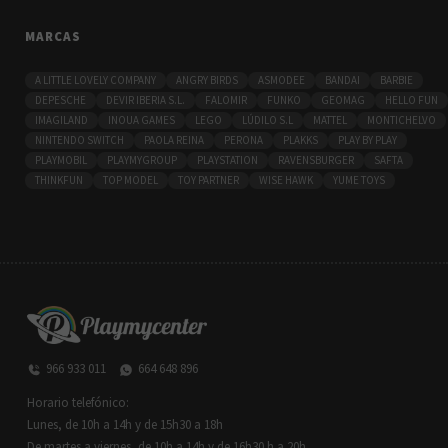
MARCAS
A LITTLE LOVELY COMPANY
ANGRY BIRDS
ASMODEE
BANDAI
BARBIE
DEPESCHE
DEVIR IBERIA S.L.
FALOMIR
FUNKO
GEOMAG
HELLO FUN
IMAGILAND
INOUA GAMES
LEGO
LÚDILO S.L
MATTEL
MONTICHELVO
NINTENDO SWITCH
PAOLA REINA
PERONA
PLAKKS
PLAY BY PLAY
PLAYMOBIL
PLAYMYGROUP
PLAYSTATION
RAVENSBURGER
SAFTA
THINKFUN
TOP MODEL
TOY PARTNER
WISE HAWK
YUME TOYS
966 933 011
664 648 896
Horario telefónico:
Lunes, de 10h a 14h y de 15h30 a 18h
De martes a viernes, de 10h a 14h y de 16h30 h a 20h