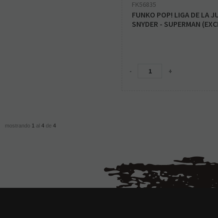
FK56835
FUNKO POP! LIGA DE LA J
SNYDER - SUPERMAN (EXC
-
+
mostrando
1
al
4
de
4