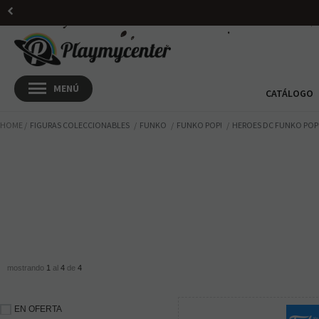
CATÁLOGO
HOME
FIGURAS COLECCIONABLES
FUNKO
FUNKO POP!
HEROES DC FUNKO POP
mostrando
1
al
4
de
4
EN OFERTA