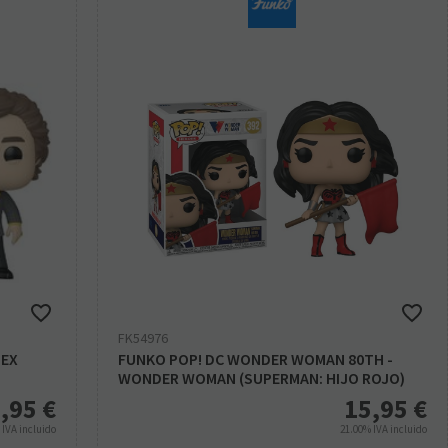
FK54976
LEX
FUNKO POP! DC WONDER WOMAN 80TH -
WONDER WOMAN (SUPERMAN: HIJO ROJO)
,95
€
15,95
€
%
IVA incluido
21.00%
IVA incluido