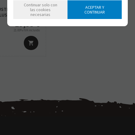
Continuar solo con
ACEPTAR Y
USTICIA ZACK
las cookies
CONTINUAR
necesarias
LUSIVO)
19,95
€
21.00%
IVA incluido