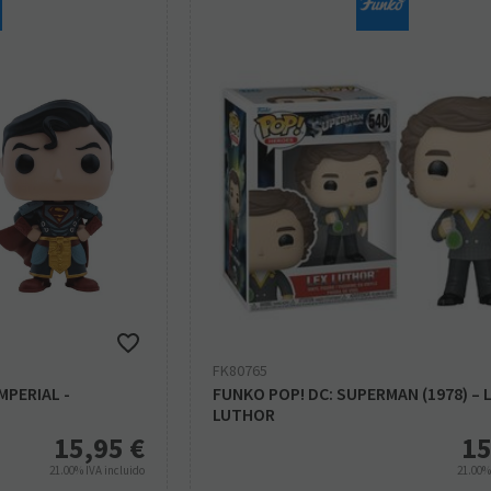
FK80765
MPERIAL -
FUNKO POP! DC: SUPERMAN (1978) – 
LUTHOR
15,95
€
15
21.00%
IVA incluido
21.00