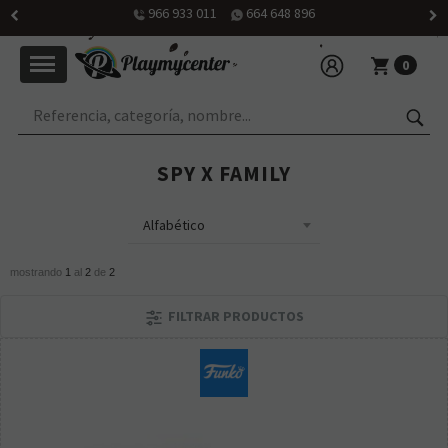
966 933 011
664 648 896
0
SPY X FAMILY
mostrando
1
al
2
de
2
FILTRAR PRODUCTOS