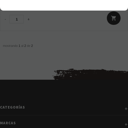
15,95
€
21.00%
IVA incluido
-
+
mostrando
1
al
2
de
2
CATEGORÍAS
MARCAS