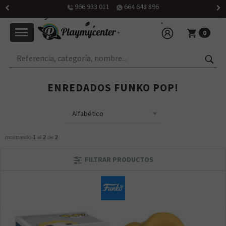
966 933 011
664 648 896
0
ENREDADOS FUNKO POP!
mostrando
1
al
2
de
2
FILTRAR PRODUCTOS