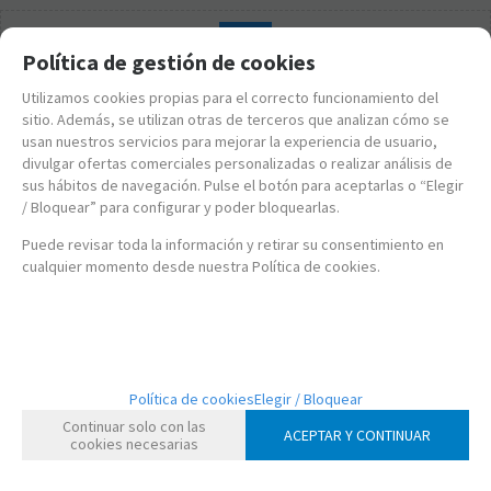
Política de gestión de cookies
Utilizamos cookies propias para el correcto funcionamiento del
sitio. Además, se utilizan otras de terceros que analizan cómo se
usan nuestros servicios para mejorar la experiencia de usuario,
divulgar ofertas comerciales personalizadas o realizar análisis de
sus hábitos de navegación. Pulse el botón para aceptarlas o “Elegir
/ Bloquear” para configurar y poder bloquearlas.
Puede revisar toda la información y retirar su consentimiento en
cualquier momento desde nuestra Política de cookies.
Política de cookies
Elegir / Bloquear
FK55972
Continuar solo con las
ACEPTAR Y CONTINUAR
FUNKO POP! DISNEY ULTIMATE PRINCESS - RAPUNZEL
cookies necesarias