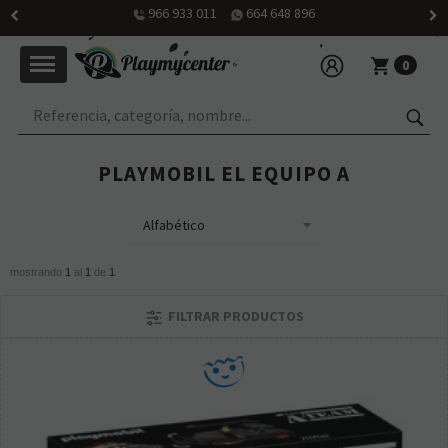
966 933 011
664 648 896
0
PLAYMOBIL EL EQUIPO A
mostrando
1
al
1
de
1
FILTRAR PRODUCTOS