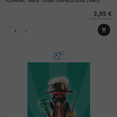
PLAYMOBIL - NINJA - SOBRE SORPRESA SERIE 2 NIÑOS
3,95
€
21.00%
IVA incluido
-
+