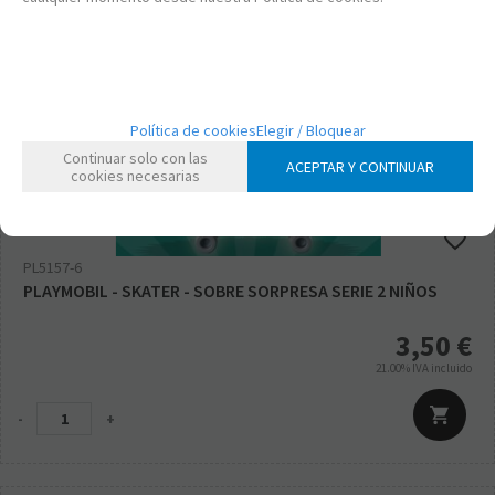
Política de cookies
Elegir / Bloquear
Continuar solo con las
ACEPTAR Y CONTINUAR
cookies necesarias
PL5157-6
PLAYMOBIL - SKATER - SOBRE SORPRESA SERIE 2 NIÑOS
3,50
€
21.00%
IVA incluido
-
+