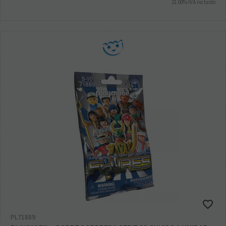
21.00%
IVA incluido
PL71889