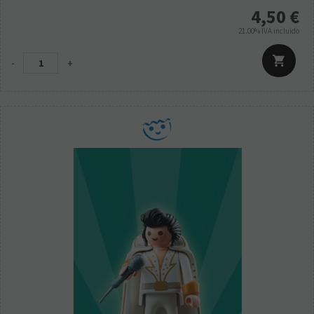
4,50
€
21.00%
IVA incluido
-
+