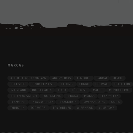
MARCAS
A LITTLE LOVELY COMPANY
ANGRY BIRDS
ASMODEE
BANDAI
BARBIE
DEPESCHE
DEVIR IBERIA S.L.
FALOMIR
FUNKO
GEOMAG
HELLO FUN
IMAGILAND
INOUA GAMES
LEGO
LÚDILO S.L
MATTEL
MONTICHELVO
NINTENDO SWITCH
PAOLA REINA
PERONA
PLAKKS
PLAY BY PLAY
PLAYMOBIL
PLAYMYGROUP
PLAYSTATION
RAVENSBURGER
SAFTA
THINKFUN
TOP MODEL
TOY PARTNER
WISE HAWK
YUME TOYS