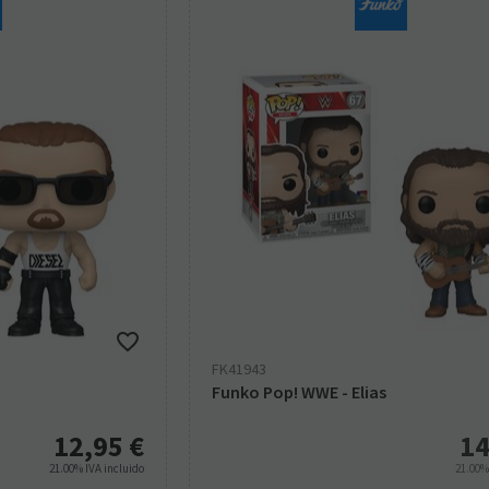
FK41943
Funko Pop! WWE - Elias
12,95
€
14
21.00%
IVA incluido
21.00