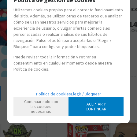
FK72280
FUNKO POP! WWE - ?RAVISHING? RIC
Utilizamos cookies propias para el correcto funcionamiento
del sitio. Además, se utilizan otras de terceros que analizan
cómo se usan nuestros servicios para mejorar la
14
experiencia de usuario, divulgar ofertas comerciales
21.00
personalizadas o realizar análisis de sus hábitos de
navegación. Pulse el botón para aceptarlas o “Elegir /
-
+
Bloquear” para configurar y poder bloquearlas.
Puede revisar toda la información y retirar su
consentimiento en cualquier momento desde nuestra
Política de cookies.
Política de cookies
Elegir / Bloquear
Continuar solo con
ACEPTAR Y
las cookies
CONTINUAR
necesarias