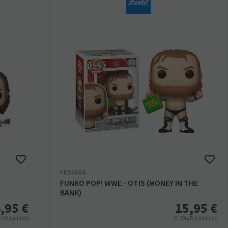
FK54664
FUNKO POP! WWE - OTIS (MONEY IN THE
BANK)
,95
€
15,95
€
%
IVA incluido
21.00%
IVA incluido