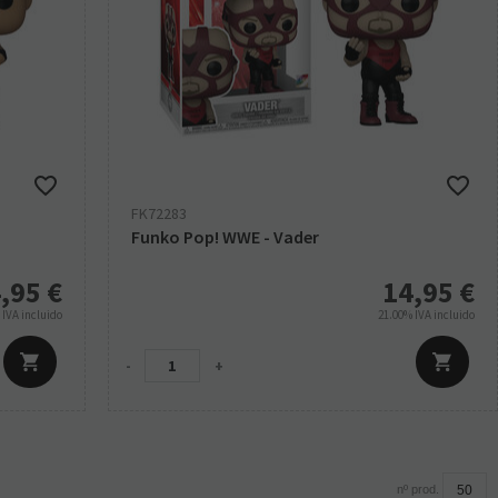
FK72283
Funko Pop! WWE - Vader
,95
€
14,95
€
%
IVA incluido
21.00%
IVA incluido
-
+
nº prod.