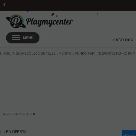
CATÁLOGO
HOME
FIGURAS COLECCIONABLES
FUNKO
FUNKO POP!
DEPORTES FUNKO POP!
mostrando
1
al
8
de
8
EN OFERTA