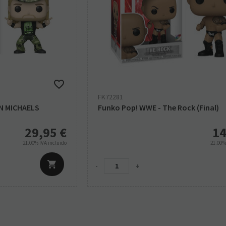
FK72281
N MICHAELS
Funko Pop! WWE - The Rock (Final)
29,95
€
14
21.00%
IVA incluido
21.00
-
+