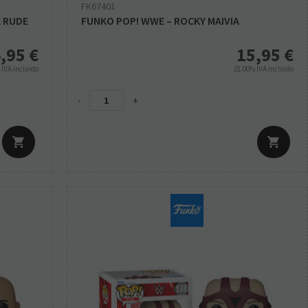
FK67401
K RUDE
FUNKO POP! WWE – ROCKY MAIVIA
,95
€
15,95
€
%
IVA incluido
21.00%
IVA incluido
-
+