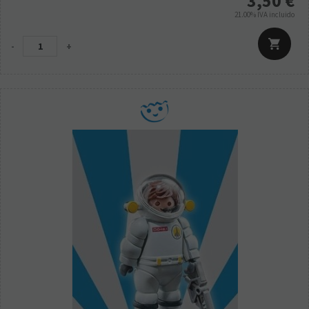
3,50
€
21.00%
IVA incluido
-
+