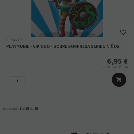
PL5460-7
PLAYMOBIL - VIKINGO - SOBRE SORPRESA SERIE 5 NIÑOS
6,95
€
21.00%
IVA incluido
-
+
mostrando
1
al
15
de
15