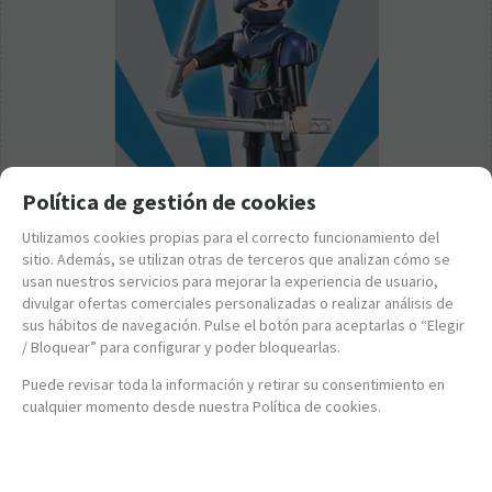
Política de gestión de cookies
PL5460-2
Utilizamos cookies propias para el correcto funcionamiento del
PLAYMOBIL - NINJA - SOBRE SORPRESA SERIE 5 NIÑOS
sitio. Además, se utilizan otras de terceros que analizan cómo se
usan nuestros servicios para mejorar la experiencia de usuario,
4,95
€
divulgar ofertas comerciales personalizadas o realizar análisis de
21.00%
IVA incluido
sus hábitos de navegación. Pulse el botón para aceptarlas o “Elegir
/ Bloquear” para configurar y poder bloquearlas.
-
+
Puede revisar toda la información y retirar su consentimiento en
cualquier momento desde nuestra Política de cookies.