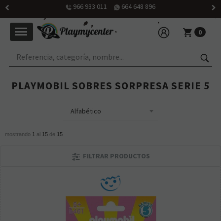
966 933 011
664 648 896
0
PLAYMOBIL SOBRES SORPRESA SERIE 5
mostrando
1
al
15
de
15
FILTRAR PRODUCTOS