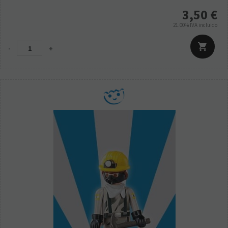
3,50
€
21.00%
IVA incluido
-
+