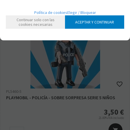
Política de cookies
Elegir / Bloquear
Continuar solo con las
ACEPTAR Y CONTINUAR
cookies necesarias
PL5460-5
PLAYMOBIL - POLICÍA - SOBRE SORPRESA SERIE 5 NIÑOS
3,50
€
21.00%
IVA incluido