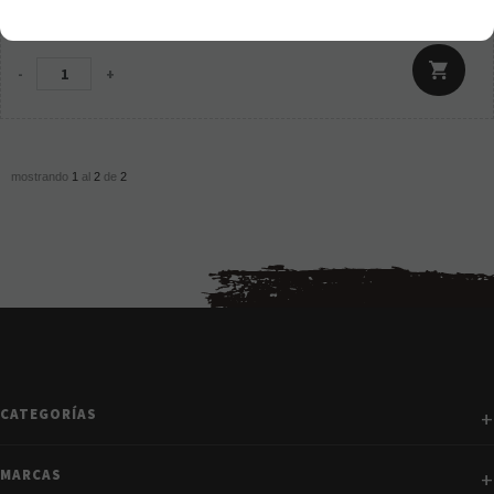
29,95
€
21.00%
IVA incluido
-
+
mostrando
1
al
2
de
2
CATEGORÍAS
MARCAS