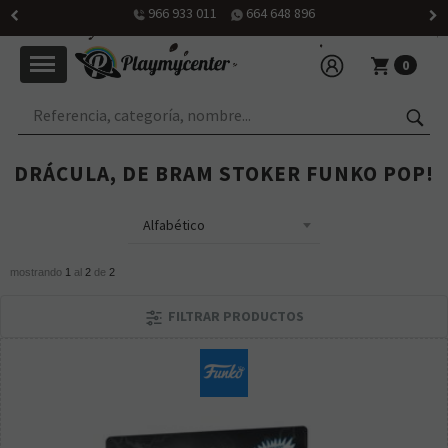
966 933 011
664 648 896
0
DRÁCULA, DE BRAM STOKER FUNKO POP!
mostrando
1
al
2
de
2
FILTRAR PRODUCTOS